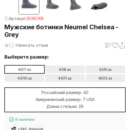
Артикул:
3538CKB
Мужские ботинки Neumel Chelsea -
Grey
Написать отзыв
Выберите размер:
40/7 us
41/8 us
42/9 us
43/10 us
44/11 us
45/12 us
Российский размер:
40
Американский размер:
7 USA
Длина стельки:
26
В наличии
+
340
бонусов