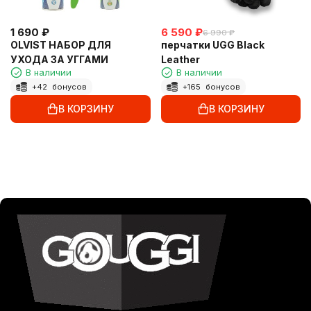
1 690
₽
6 590
₽
6 990
₽
OLVIST НАБОР ДЛЯ
перчатки UGG Black
УХОДА ЗА УГГАМИ
Leather
В наличии
В наличии
+
42
бонусов
+
165
бонусов
В КОРЗИНУ
В КОРЗИНУ