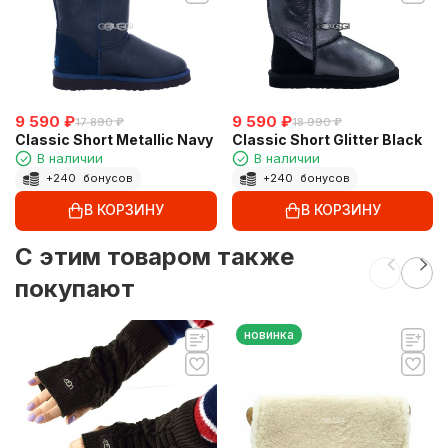
9 590
₽
9 590
₽
17 890
₽
18 990
₽
Classic Short Metallic Navy
Classic Short Glitter Black
В наличии
В наличии
+
240
бонусов
+
240
бонусов
В КОРЗИНУ
В КОРЗИНУ
C этим товаром также
покупают
новинка