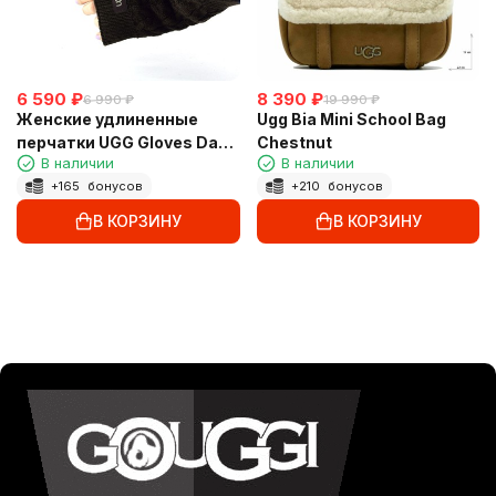
6 590
₽
8 390
₽
6 990
₽
19 990
₽
Женские удлиненные
Ugg Bia Mini School Bag
перчатки UGG Gloves Dark
Chestnut
В наличии
В наличии
Chocolate
+
165
бонусов
+
210
бонусов
В КОРЗИНУ
В КОРЗИНУ