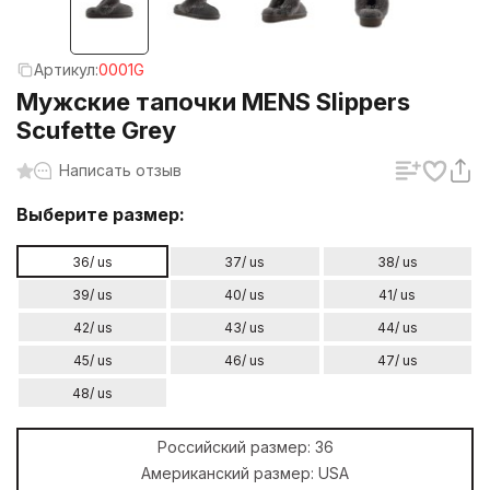
Артикул:
0001G
Мужские тапочки MENS Slippers
Scufette Grey
Написать отзыв
Выберите размер:
36/ us
37/ us
38/ us
39/ us
40/ us
41/ us
42/ us
43/ us
44/ us
45/ us
46/ us
47/ us
48/ us
Российский размер:
36
Американский размер:
USA