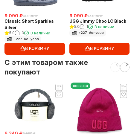
9 090
₽
9 090
₽
18 990
₽
17 990
₽
Classic Short Sparkles
UGG Jimmy Choo LC Black
5.0
1
В наличии
Silver
5.0
3
В наличии
+
227
бонусов
+
227
бонусов
В КОРЗИНУ
В КОРЗИНУ
C этим товаром также
покупают
новинка
6 340
₽
6 580
₽