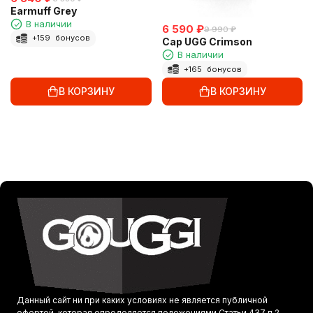
Earmuff Grey
В наличии
6 590
₽
9 990
₽
+
159
бонусов
Cap UGG Сrimson
В наличии
+
165
бонусов
В КОРЗИНУ
В КОРЗИНУ
Данный сайт ни при каких условиях не является публичной
офертой, которая определяется положениями Статьи 437 п.2