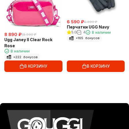
6 590
₽
6 990
₽
Перчатки UGG Navy
5.0
4
В наличии
8 890
₽
19 990
₽
+
165
бонусов
Ugg Janey II Clear Rock
Rose
В наличии
+
222
бонусов
В КОРЗИНУ
В КОРЗИНУ