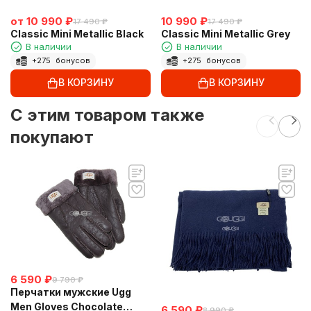
от
10 990
₽
10 990
₽
17 490
₽
17 490
₽
Classic Mini Metallic Black
Classic Mini Metallic Grey
В наличии
В наличии
+
275
бонусов
+
275
бонусов
В КОРЗИНУ
В КОРЗИНУ
C этим товаром также
покупают
6 590
₽
9 790
₽
Перчатки мужские Ugg
Men Gloves Chocolate
6 590
₽
8 990
₽