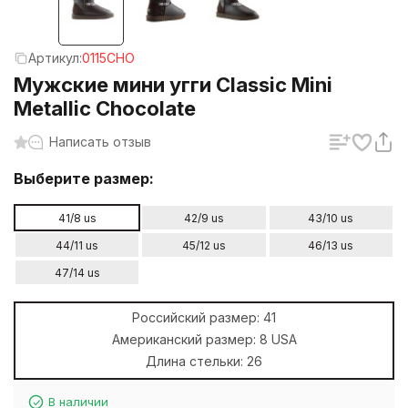
Артикул:
0115CHO
Мужские мини угги Classic Mini
Metallic Chocolate
Написать отзыв
Выберите размер:
41/8 us
42/9 us
43/10 us
44/11 us
45/12 us
46/13 us
47/14 us
Российский размер:
41
Американский размер:
8 USA
Длина стельки:
26
В наличии