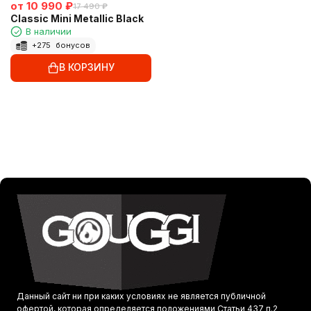
от
10 990
₽
17 490
₽
Classic Mini Metallic Black
В наличии
+
275
бонусов
В КОРЗИНУ
Данный сайт ни при каких условиях не является публичной
офертой, которая определяется положениями Статьи 437 п.2