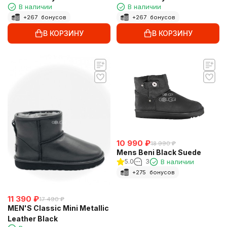
В наличии
В наличии
+
267
бонусов
+
267
бонусов
В КОРЗИНУ
В КОРЗИНУ
10 990
₽
18 990
₽
Mens Beni Black Suede
5.0
3
В наличии
+
275
бонусов
11 390
₽
17 490
₽
MEN'S Classic Mini Metallic
Leather Black