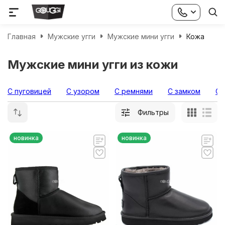
Главная
Мужские угги
Мужские мини угги
Кожа
Мужские мини угги из кожи
С пуговицей
С узором
С ремнями
С замком
Об
Фильтры
новинка
новинка