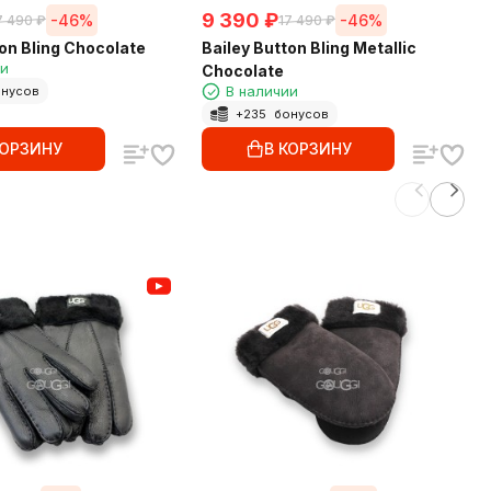
9 390
₽
-46%
-46%
7 490
₽
17 490
₽
ton Bling Chocolate
Bailey Button Bling Metallic
ии
Chocolate
В наличии
нусов
+
235
бонусов
КОРЗИНУ
В КОРЗИНУ