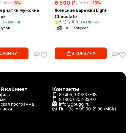
6 590
₽
-6%
-18%
 990
₽
7 990
₽
ерчатки мужские
Женские варежки Light
ack
Chocolate
В наличии
5.0
1
В наличии
нусов
+
165
бонусов
КОРЗИНУ
В КОРЗИНУ
й кабинет
Контакты
филь
8 (495) 003-37-68
азы
8 (800) 302-33-07
ская программа
info@gouggi.ru
писки
Пн—Вс: с 09:00-21:00 (МСК)