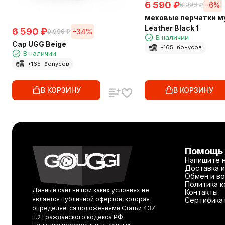
6 590
₽
-6%
6 990
₽
меховые перчатки м
Leather Black 1
6 590
₽
-34%
9 990
₽
В наличии
Cap UGG Beige
+
165
бонусов
В наличии
+
165
бонусов
В КОРЗИНУ
В КОРЗИНУ
Помощь
Напишите 
Доставка и
Обмен и во
Политика 
Данный сайт ни при каких условиях не
Контакты
является публичной офертой, которая
Сертифика
определяется положениями Статьи 437
п.2 Гражданского кодекса РФ.