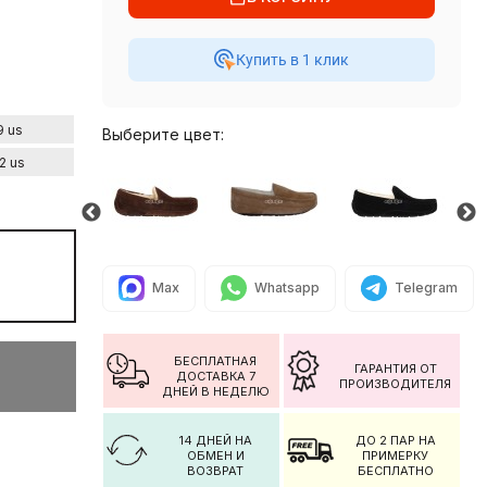
Купить в 1 клик
9 us
Выберите цвет:
2 us
Max
Whatsapp
Telegram
БЕСПЛАТНАЯ
ГАРАНТИЯ ОТ
ДОСТАВКА 7
ПРОИЗВОДИТЕЛЯ
ДНЕЙ В НЕДЕЛЮ
14 ДНЕЙ НА
ДО 2 ПАР НА
ОБМЕН И
ПРИМЕРКУ
ВОЗВРАТ
БЕСПЛАТНО