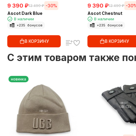
9 390
₽
9 390
₽
-30%
-30
13 490
₽
13 490
₽
Ascot Dark Blue
Ascot Chestnut
В наличии
В наличии
+
235
бонусов
+
235
бонусов
В КОРЗИНУ
В КОРЗИНУ
C этим товаром также п
новинка