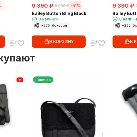
9 390
₽
9 390
₽
%
-51%
18 990
₽
1
Bailey Button Bling Black
Bailey But
В наличии
В налич
+
235
бонусов
+
235
бо
В КОРЗИНУ
В 
окупают
новинка