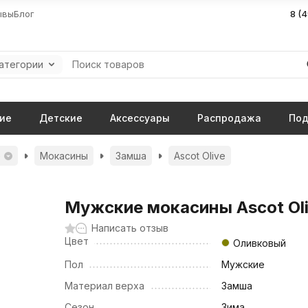
ывы
Блог
8 (
категории
ие
Детские
Аксессуары
Распродажа
Под
G
Мокасины
Замша
Ascot Olive
Мужские мокасины Ascot Ol
Написать отзыв
Цвет
Оливковый
Пол
Мужские
Материал верха
Замша
Сезон
Зима