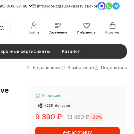
495) 003-37-68
info@gouggi.ru
Заказать звонок
Войти
Сравнение
Избранное
Корзина
арочные сертификаты
Каталог
К сравнению
В избранное
Поделиться
ive
В наличии
+
235
бонусов
9 390
₽
13 490
₽
-30%
В КОРЗИНУ