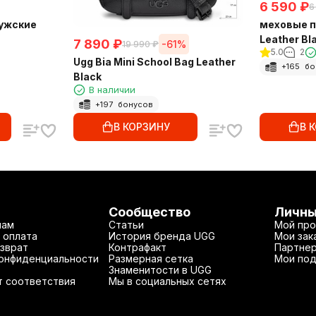
6 590
₽
6
ужские
меховые п
Leather Bl
7 890
₽
-61%
19 990
₽
5.0
2
Ugg Bia Mini School Bag Leather
+
165
бо
Black
В наличии
+
197
бонусов
В КОРЗИНУ
В 
Сообщество
Личны
нам
Статьи
Мой про
 оплата
История бренда UGG
Мои зак
зврат
Контрафакт
Партнер
конфиденциальности
Размерная сетка
Мои под
Знаменитости в UGG
т соответствия
Мы в социальных сетях