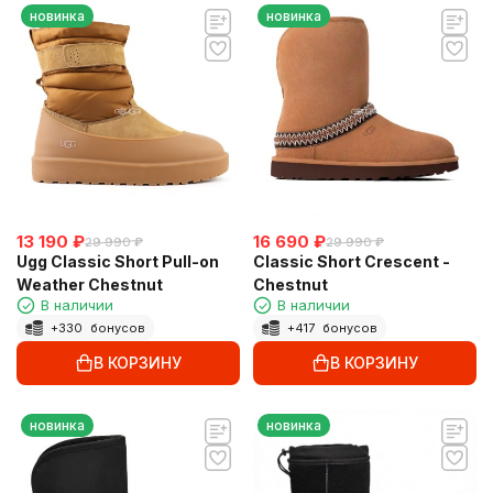
новинка
новинка
13 190
₽
16 690
₽
29 990
₽
29 990
₽
Ugg Classic Short Pull-on
Classic Short Crescent -
Weather Chestnut
Chestnut
В наличии
В наличии
+
330
бонусов
+
417
бонусов
В КОРЗИНУ
В КОРЗИНУ
новинка
новинка