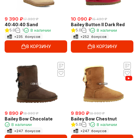
9 390
₽
10 090
₽
17 990
₽
15 490
₽
40:40:40 Sand
Bailey Button II Dark Red
5.0
1
В наличии
5.0
1
В наличии
+
235
бонусов
+
252
бонусов
В КОРЗИНУ
В КОРЗИНУ
9 890
₽
9 890
₽
18 990
₽
18 990
₽
Bailey Bow Chocolate
Bailey Bow Chestnut
В наличии
5.0
1
В наличии
+
247
бонусов
+
247
бонусов