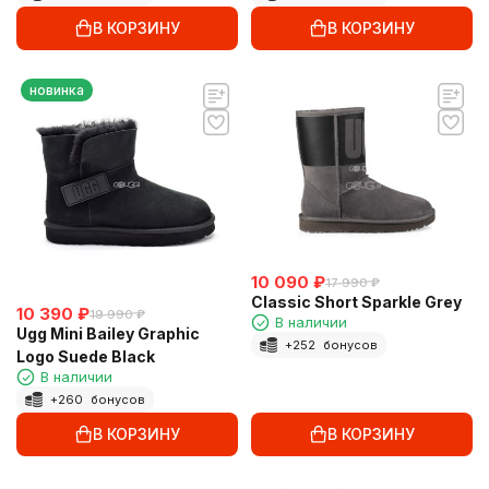
В КОРЗИНУ
В КОРЗИНУ
новинка
10 090
₽
17 990
₽
Classic Short Sparkle Grey
10 390
₽
19 990
₽
В наличии
Ugg Mini Bailey Graphic
+
252
бонусов
Logo Suede Black
В наличии
+
260
бонусов
В КОРЗИНУ
В КОРЗИНУ