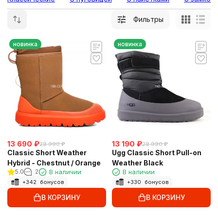
Фильтры
новинка
новинка
13 690
₽
13 190
₽
29 990
₽
29 990
₽
Classic Short Weather
Ugg Classic Short Pull-on
Hybrid - Chestnut / Orange
Weather Black
5.0
2
В наличии
В наличии
+
342
бонусов
+
330
бонусов
В КОРЗИНУ
В КОРЗИНУ