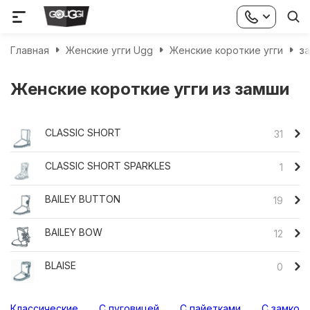
Главная
Женские угги Ugg
Женские короткие угги
з
Женские короткие угги из замши
CLASSIC SHORT
31
CLASSIC SHORT SPARKLES
1
BAILEY BUTTON
19
BAILEY BOW
12
BLAISE
0
Классические
С пуговицей
С пайетками
С замком