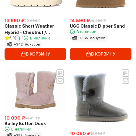
13 690
₽
14 590
₽
29 990
₽
29 990
₽
Classic Short Weather
UGG Classic Dipper Sand
В наличии
Hybrid - Chestnut /
5.0
1
В наличии
+
365
бонусов
Whitecap
+
342
бонусов
В КОРЗИНУ
В КОРЗИНУ
10 090
₽
18 490
₽
Bailey Button Dusk
В наличии
10 090
₽
18 990
₽
+
252
бонусов