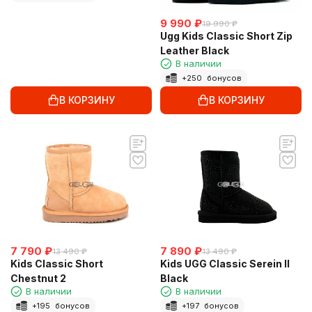
9 990
₽
19 990
₽
Ugg Kids Classic Short Zip
Leather Black
В наличии
+
250
бонусов
В КОРЗИНУ
В КОРЗИНУ
7 790
₽
7 890
₽
13 490
₽
13 490
₽
Kids Classic Short
Kids UGG Classic Serein II
Chestnut 2
Black
В наличии
В наличии
+
195
бонусов
+
197
бонусов