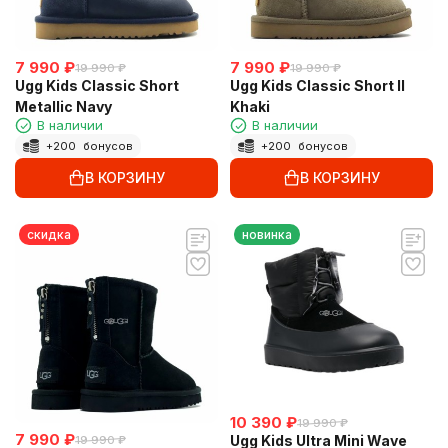
7 990
₽
7 990
₽
19 990
₽
19 990
₽
Ugg Kids Classic Short
Ugg Kids Classic Short II
Metallic Navy
Khaki
В наличии
В наличии
+
200
бонусов
+
200
бонусов
В КОРЗИНУ
В КОРЗИНУ
скидка
новинка
10 390
₽
19 990
₽
7 990
₽
Ugg Kids Ultra Mini Wave
19 990
₽