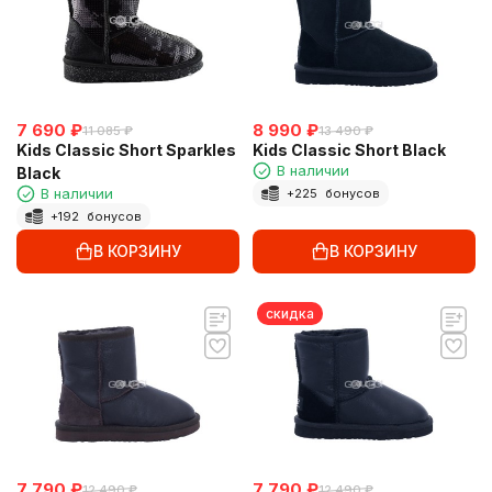
7 690
₽
8 990
₽
11 085
₽
13 490
₽
Kids Classic Short Sparkles
Kids Classic Short Black
В наличии
Black
В наличии
+
225
бонусов
+
192
бонусов
В КОРЗИНУ
В КОРЗИНУ
скидка
7 790
₽
7 790
₽
12 490
₽
12 490
₽