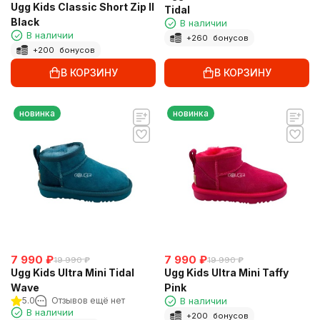
Ugg Kids Classic Short Zip II
Tidal
Black
В наличии
В наличии
+
260
бонусов
+
200
бонусов
В КОРЗИНУ
В КОРЗИНУ
новинка
новинка
7 990
₽
7 990
₽
19 990
₽
19 990
₽
Ugg Kids Ultra Mini Tidal
Ugg Kids Ultra Mini Taffy
Wave
Pink
5.0
Отзывов ещё нет
В наличии
В наличии
+
200
бонусов