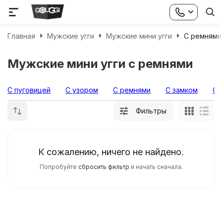
Главная
Мужские угги
Мужские мини угги
С ремнями
Мужские мини угги с ремнями
С пуговицей
С узором
С ремнями
С замком
Об
Фильтры
К сожалению, ничего не найдено.
Попробуйте
сбросить фильтр
и начать сначала.