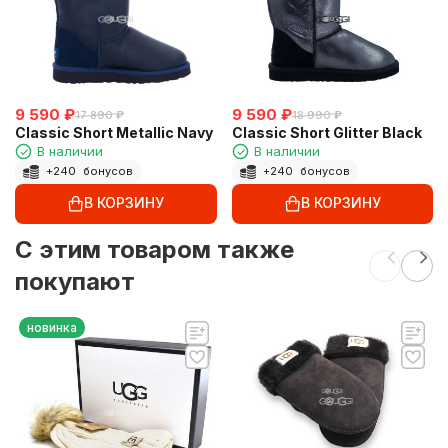
9 590
₽
9 590
₽
17 890
₽
18 990
₽
Classic Short Metallic Navy
Classic Short Glitter Black
В наличии
В наличии
+
240
бонусов
+
240
бонусов
В КОРЗИНУ
В КОРЗИНУ
C этим товаром также
покупают
новинка