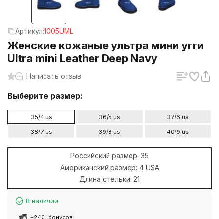
Артикул:
1005UML
Женские кожаные ультра мини угги
Ultra mini Leather Deep Navy
Написать отзыв
Выберите размер:
35/4 us
36/5 us
37/6 us
38/7 us
39/8 us
40/9 us
Российский размер:
35
Американский размер:
4 USA
Длина стельки:
21
В наличии
+
240
бонусов