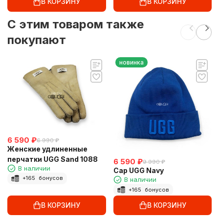
В КОРЗИНУ
В КОРЗИНУ
C этим товаром также
покупают
новинка
6 590
₽
6 990
₽
Женские удлиненные
перчатки UGG Sand 1088
6 590
₽
9 990
₽
В наличии
Cap UGG Navy
+
165
бонусов
В наличии
+
165
бонусов
В КОРЗИНУ
В КОРЗИНУ