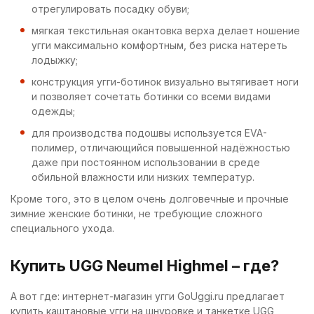
отрегулировать посадку обуви;
мягкая текстильная окантовка верха делает ношение
угги максимально комфортным, без риска натереть
лодыжку;
конструкция угги-ботинок визуально вытягивает ноги
и позволяет сочетать ботинки со всеми видами
одежды;
для производства подошвы используется EVA-
полимер, отличающийся повышенной надёжностью
даже при постоянном использовании в среде
обильной влажности или низких температур.
Кроме того, это в целом очень долговечные и прочные
зимние женские ботинки, не требующие сложного
специального ухода.
Купить UGG Neumel Highmel – где?
А вот где: интернет-магазин угги GoUggi.ru предлагает
купить каштановые угги на шнуровке и танкетке UGG