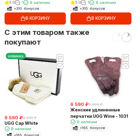
5.0
1
В наличии
5.0
1
В наличии
+
310
бонусов
+
310
бонусов
В КОРЗИНУ
В КОРЗИНУ
C этим товаром также
покупают
новинка
6 590
₽
6 990
₽
Женские удлиненные
перчатки UGG Wine - 1031
6 590
₽
9 990
₽
В наличии
UGG Cap White
+
165
бонусов
В наличии
+
165
бонусов