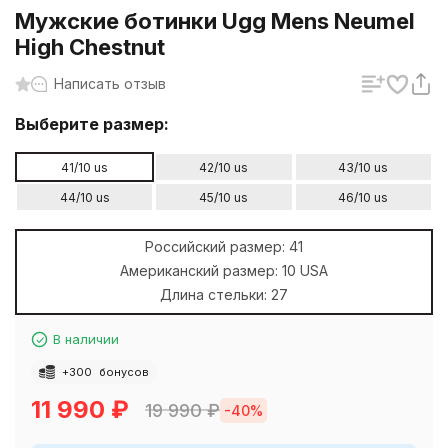
Мужские ботинки Ugg Mens Neumel
High Chestnut
Написать отзыв
Выберите размер:
41/10 us
42/10 us
43/10 us
44/10 us
45/10 us
46/10 us
Российский размер:
41
Американский размер:
10 USA
Длина стельки:
27
В наличии
+
300
бонусов
11 990
₽
19 990
₽
-40%