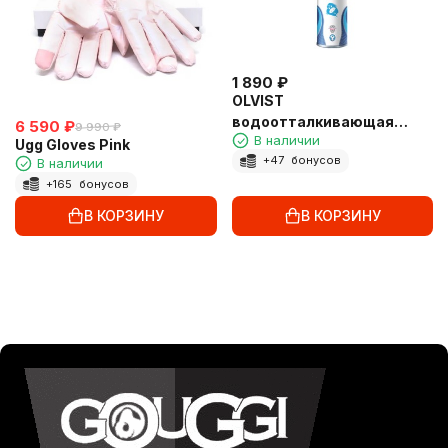
1 890
₽
OLVIST
водоотталкивающая
6 590
₽
9 990
₽
В наличии
пропитка
Ugg Gloves Pink
+
47
бонусов
В наличии
+
165
бонусов
В КОРЗИНУ
В КОРЗИНУ