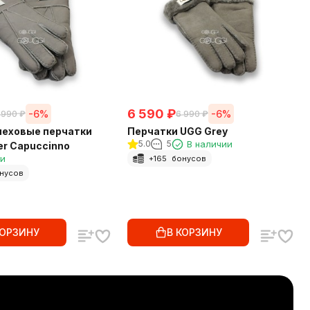
6 590
₽
-6%
-6%
 990
₽
6 990
₽
еховые перчатки
Перчатки UGG Grey
5.0
5
В наличии
er Capuccinno
ии
+
165
бонусов
нусов
КОРЗИНУ
В КОРЗИНУ