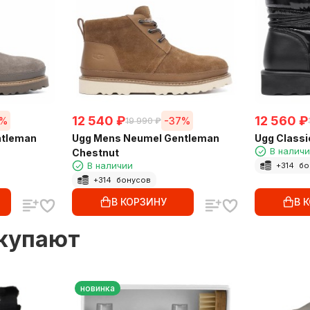
12 540
₽
12 560
₽
7%
-37%
19 990
₽
ntleman
Ugg Mens Neumel Gentleman
Ugg Classi
В налич
Chestnut
В наличии
+
314
бо
+
314
бонусов
В КОРЗИНУ
В 
окупают
новинка