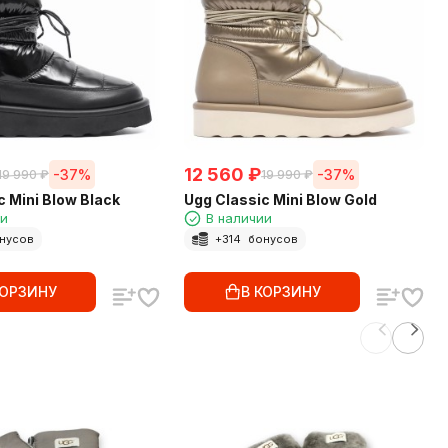
12 560
₽
-37%
-37%
19 990
₽
19 990
₽
c Mini Blow Black
Ugg Classic Mini Blow Gold
ии
В наличии
нусов
+
314
бонусов
КОРЗИНУ
В КОРЗИНУ