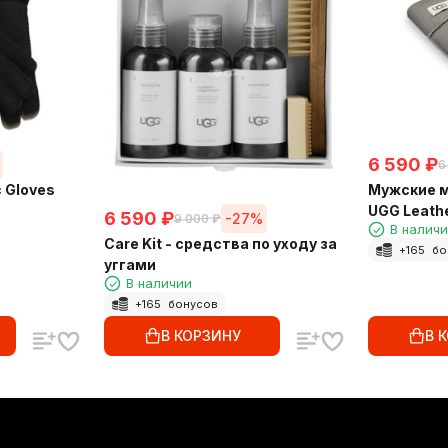
6 590
₽
6
 Gloves
Мужские м
UGG Leath
6 590
₽
-27%
9 000
₽
В налич
Care Kit - средства по уходу за
+
165
бо
уггами
В наличии
+
165
бонусов
В КОРЗИНУ
В 