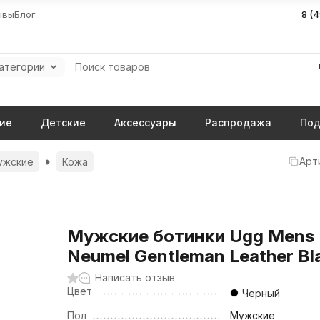
ывы
Блог
8 (
категории
ие
Детские
Аксессуары
Распродажа
Под
Арт
ужские
Кожа
Мужские ботинки Ugg Mens
Neumel Gentleman Leather Bl
Написать отзыв
Цвет
Черный
Пол
Мужские