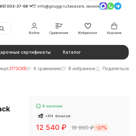
495) 003-37-68
info@gouggi.ru
Заказать звонок
Войти
Сравнение
Избранное
Корзина
арочные сертификаты
Каталог
икул:
3173CKB
К сравнению
В избранное
Поделиться
В наличии
ack
+
314
бонусов
12 540
₽
19 990
₽
-37%