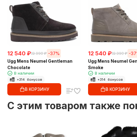
12 540
₽
12 540
₽
-37%
-3
19 990
₽
19 990
₽
Ugg Mens Neumel Gentleman
Ugg Mens Neumel Ge
Chocolate
Smoke
В наличии
В наличии
+
314
бонусов
+
314
бонусов
В КОРЗИНУ
В КОРЗИНУ
C этим товаром также п