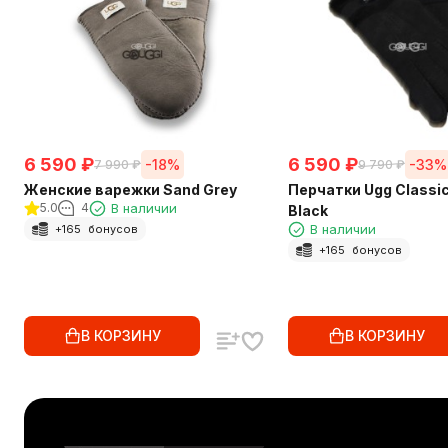
6 590
₽
6 590
₽
-18%
-33%
7 990
₽
9 790
₽
Женские варежки Sand Grey
Перчатки Ugg Classic
5.0
4
В наличии
Black
В наличии
+
165
бонусов
+
165
бонусов
В КОРЗИНУ
В КОРЗИНУ