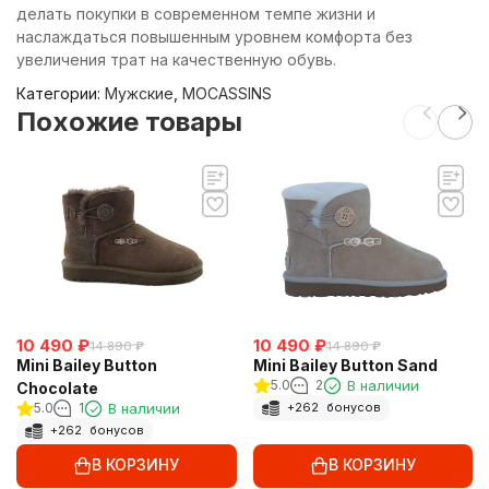
делать покупки в современном темпе жизни и
наслаждаться повышенным уровнем комфорта без
увеличения трат на качественную обувь.
Категории:
Мужские
,
MOCASSINS
Похожие товары
10 490
₽
10 490
₽
14 890
₽
14 890
₽
Mini Bailey Button
Mini Bailey Button Sand
5.0
2
В наличии
Chocolate
5.0
1
В наличии
+
262
бонусов
+
262
бонусов
В КОРЗИНУ
В КОРЗИНУ