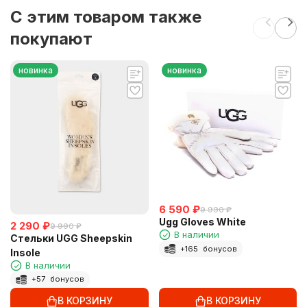
C этим товаром также
покупают
новинка
новинка
6 590
₽
9 990
₽
Ugg Gloves White
2 290
₽
9 990
₽
В наличии
Стельки UGG Sheepskin
+
165
бонусов
Insole
В наличии
+
57
бонусов
В КОРЗИНУ
В КОРЗИНУ