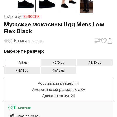
Артикул:
3560CKB
Мужские мокасины Ugg Mens Low
Flex Black
Написать отзыв
Выберите размер:
41/8 us
42/9 us
43/10 us
44/11 us
45/12 us
Российский размер:
41
Американский размер:
8 USA
Длина стельки:
26
В наличии
+
262
бонусов