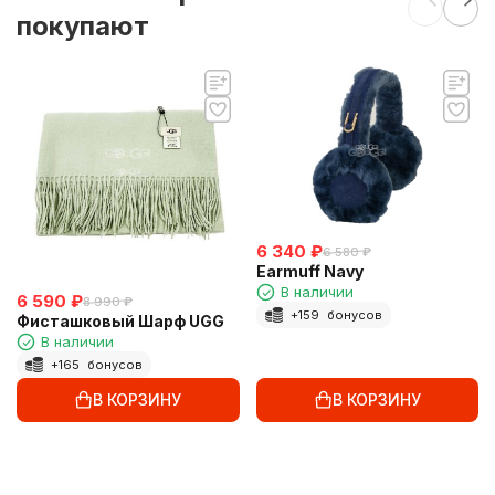
покупают
6 340
₽
6 580
₽
Earmuff Navy
В наличии
6 590
₽
8 990
₽
+
159
бонусов
Фисташковый Шарф UGG
В наличии
+
165
бонусов
В КОРЗИНУ
В КОРЗИНУ