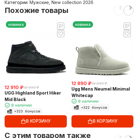
Категории:
Мужские
,
New collection 2026
Похожие товары
новинка
новинка
12 890
₽
19 990
₽
12 910
₽
19 990
₽
Ugg Mens Neumel Minimal
UGG Highland Sport Hiker
Whitecap
Mid Black
В наличии
В наличии
+
322
бонусов
+
323
бонусов
В КОРЗИНУ
В КОРЗИНУ
C этим товаром также