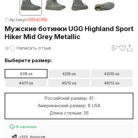
Артикул:
0054CKB
Мужские ботинки UGG Highland Sport
Hiker Mid Grey Metallic
Написать отзыв
Выберите размер:
41/8 us
42/9 us
43/10 us
44/11 us
45/12 us
46/13 us
Российский размер:
41
Американский размер:
8 USA
Длина стельки:
26
В наличии
+
323
бонусов