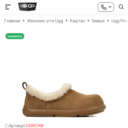
Главная
Женские угги Ugg
Каштан
Замша
Ugg Fini
новинка
Артикул:
3496CKB