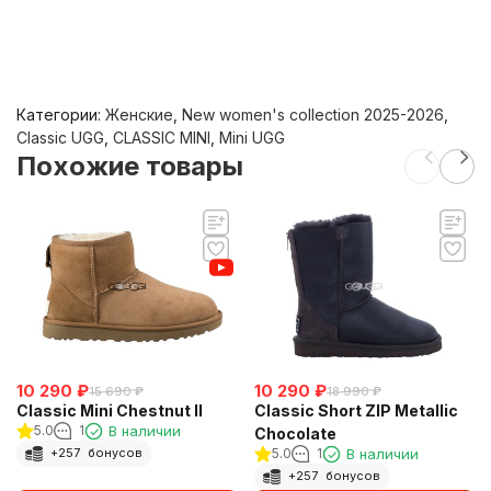
Категории:
Женские
,
New women's collection 2025-2026
,
Classic UGG
,
CLASSIC MINI
,
Mini UGG
Похожие товары
10 290
₽
10 290
₽
15 690
₽
18 990
₽
Classic Mini Chestnut II
Classic Short ZIP Metallic
5.0
1
В наличии
Chocolate
5.0
1
В наличии
+
257
бонусов
+
257
бонусов