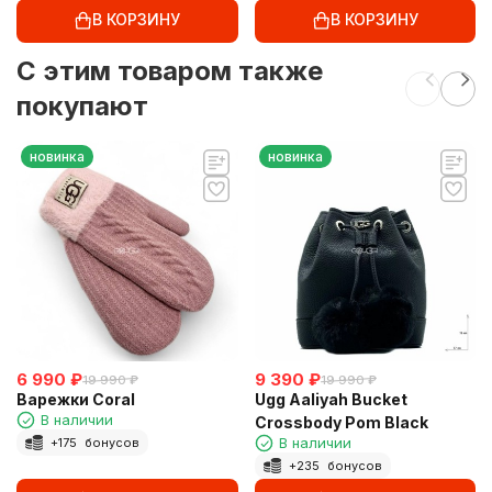
В КОРЗИНУ
В КОРЗИНУ
C этим товаром также
покупают
новинка
новинка
6 990
₽
9 390
₽
19 990
₽
19 990
₽
Варежки Coral
Ugg Aaliyah Bucket
В наличии
Crossbody Pom Black
В наличии
+
175
бонусов
+
235
бонусов