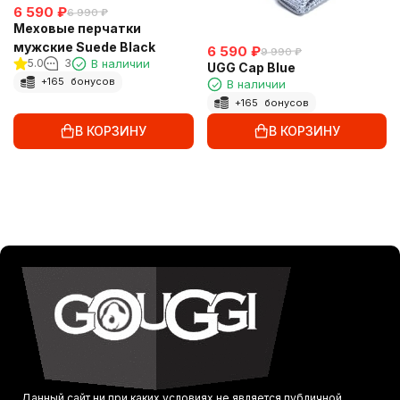
6 590
₽
6 990
₽
Меховые перчатки
мужские Suede Black
6 590
₽
9 990
₽
5.0
3
В наличии
UGG Cap Blue
+
165
бонусов
В наличии
+
165
бонусов
В КОРЗИНУ
В КОРЗИНУ
Данный сайт ни при каких условиях не является публичной