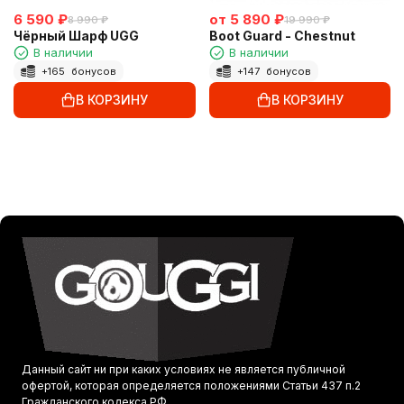
6 590
₽
от
5 890
₽
8 990
₽
19 990
₽
Чёрный Шарф UGG
Boot Guard - Chestnut
В наличии
В наличии
+
165
бонусов
+
147
бонусов
В КОРЗИНУ
В КОРЗИНУ
Данный сайт ни при каких условиях не является публичной
офертой, которая определяется положениями Статьи 437 п.2
Гражданского кодекса РФ.