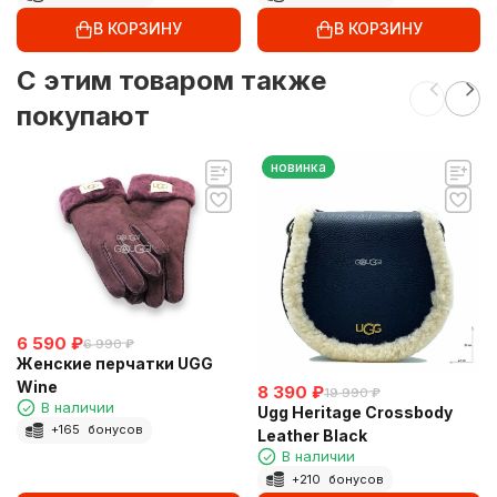
В КОРЗИНУ
В КОРЗИНУ
C этим товаром также
покупают
новинка
6 590
₽
6 990
₽
Женские перчатки UGG
Wine
8 390
₽
19 990
₽
В наличии
Ugg Heritage Crossbody
+
165
бонусов
Leather Black
В наличии
+
210
бонусов