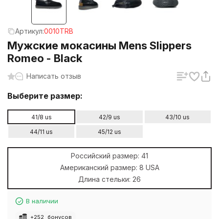
Артикул:
0010TRB
Мужские мокасины Mens Slippers
Romeo - Black
Написать отзыв
Выберите размер:
41/8 us
42/9 us
43/10 us
44/11 us
45/12 us
Российский размер:
41
Американский размер:
8 USA
Длина стельки:
26
В наличии
+
252
бонусов