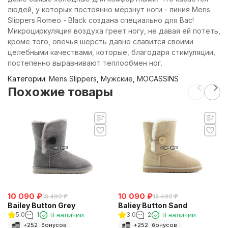
людей, у которых постоянно мёрзнут ноги - линия Mens
Slippers Romeo - Black создана специально для Вас!
Микроциркуляция воздуха греет ногу, не давая ей потеть,
кроме того, овечья шерсть давно славится своими
целебными качествами, которые, благодаря стимуляции,
постепенно выравнивают теплообмен ног.
Категории:
Mens Slippers
,
Мужские
,
MOCASSINS
Похожие товары
10 090
₽
10 090
₽
18 490
₽
18 490
₽
Bailey Button Grey
Baliey Button Sand
5.0
1
В наличии
3.0
2
В наличии
+
252
бонусов
+
252
бонусов