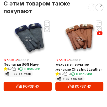
C этим товаром также
покупают
6 590
₽
6 590
₽
6 990
₽
6 990
₽
Перчатки UGG Navy
меховые перчатки
5.0
4
В наличии
женские Chestnut Leather
5.0
3
В наличии
+
165
бонусов
+
165
бонусов
В КОРЗИНУ
В КОРЗИНУ