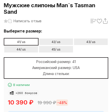
Мужские слипоны Man`s Tasman
Sand
Написать отзыв
Выберите размер:
41/ us
42/ us
43/ us
44/ us
45/ us
Российский размер:
41
Американский размер:
USA
Длина стельки:
В наличии
+
260
бонусов
10 390
₽
19 990
₽
-48%