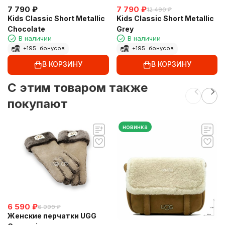
7 790
₽
7 790
₽
12 490
₽
Kids Classic Short Metallic
Kids Classic Short Metallic
Chocolate
Grey
В наличии
В наличии
+
195
бонусов
+
195
бонусов
В КОРЗИНУ
В КОРЗИНУ
C этим товаром также
покупают
новинка
6 590
₽
6 990
₽
Женские перчатки UGG