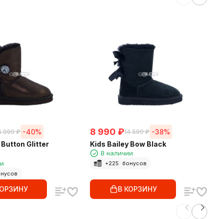
8 990
₽
-40%
-38%
4 990
₽
14 590
₽
 Button Glitter
Kids Bailey Bow Black
В наличии
ии
+
225
бонусов
нусов
КОРЗИНУ
В КОРЗИНУ