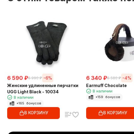
6 590
₽
6 340
₽
-6%
-4%
6 990
₽
6 580
₽
Женские удлиненные перчатки
Earmuff Chocolate
В наличии
UGG Light Black - 10034
В наличии
+
159
бонусов
+
165
бонусов
В КОРЗИНУ
В КОРЗИНУ