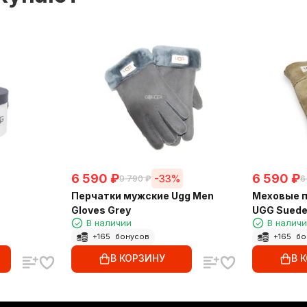
6 590
₽
6 590
₽
-33%
9 790
₽
6
Перчатки мужские Ugg Men
Меховые п
Gloves Grey
UGG Suede
В наличии
В налич
+
165
бонусов
+
165
бо
В КОРЗИНУ
В 