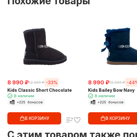
Похожие товары
8 990
₽
8 990
₽
-33%
-44
13 490
₽
15 990
₽
Kids Classic Short Chocolate
Kids Bailey Bow Navy
В наличии
В наличии
+
225
бонусов
+
225
бонусов
В КОРЗИНУ
В КОРЗИНУ
C этим товаром также п