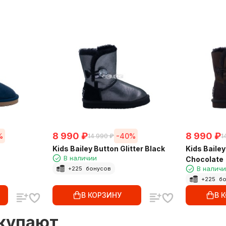
8 990
₽
8 990
₽
%
-40%
14 990
₽
1
Kids Bailey Button Glitter Black
Kids Bailey
В наличии
Chocolate
В налич
+
225
бонусов
+
225
бо
В КОРЗИНУ
В 
окупают