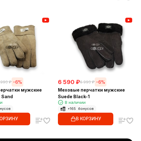
6 590
₽
-6%
-6%
 990
₽
6 990
₽
ерчатки мужские
Меховые перчатки мужские
 Sand
Suede Black-1
ии
В наличии
нусов
+
165
бонусов
КОРЗИНУ
В КОРЗИНУ