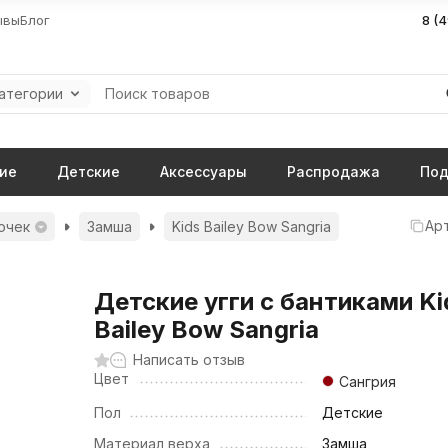
ывы
Блог
8 (
категории
ие
Детские
Аксессуары
Распродажа
Под
Арт
очек
Замша
Kids Bailey Bow Sangria
Детские угги с бантиками Ki
Bailey Bow Sangria
Написать отзыв
Цвет
Сангрия
Пол
Детские
Материал верха
Замша