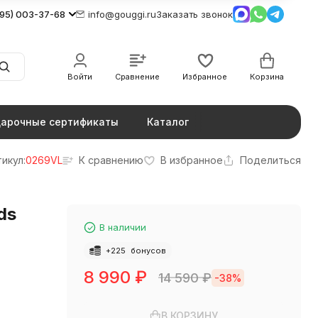
495) 003-37-68
info@gouggi.ru
Заказать звонок
Войти
Сравнение
Избранное
Корзина
арочные сертификаты
Каталог
икул:
0269VL
К сравнению
В избранное
Поделиться
ds
В наличии
+
225
бонусов
8 990
₽
14 590
₽
-38%
В КОРЗИНУ