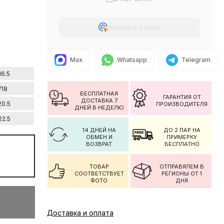
Купить в 1 клик
Max
Whatsapp
Telegram
16.5
/18
БЕСПЛАТНАЯ
ГАРАНТИЯ ОТ
ДОСТАВКА 7
20.5
ПРОИЗВОДИТЕЛЯ
ДНЕЙ В НЕДЕЛЮ
22.5
14 ДНЕЙ НА
ДО 2 ПАР НА
ОБМЕН И
ПРИМЕРКУ
ВОЗВРАТ
БЕСПЛАТНО
ТОВАР
ОТПРАВЯЛЕМ В
СООТВЕТСТВУЕТ
РЕГИОНЫ ОТ 1
ФОТО
ДНЯ
Доставка и оплата