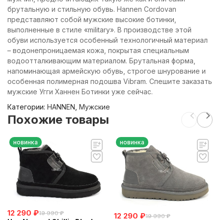
брутальную и стильную обувь. Hannen Cordovan
представляют собой мужские высокие ботинки,
выполненные в стиле «military». В производстве этой
обуви используется особенный технологичный материал
– водонепроницаемая кожа, покрытая специальным
водоотталкивающим материалом. Брутальная форма,
напоминающая армейскую обувь, строгое шнурование и
особенная полимерная подошва Vibram. Спешите заказать
мужские Угги Ханнен Ботинки уже сейчас.
Категории:
HANNEN
,
Мужские
Похожие товары
новинка
новинка
12 290
₽
19 990
₽
12 290
₽
19 990
₽