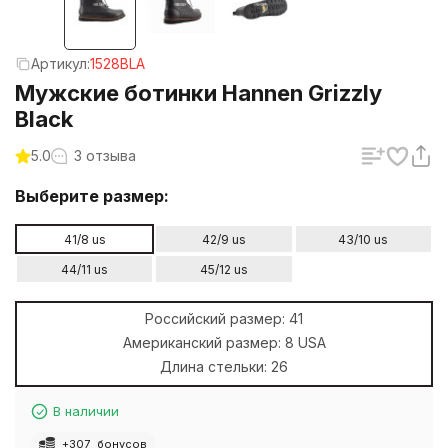
Артикул:
1528BLA
Мужские ботинки Hannen Grizzly
Black
5.0
3 отзыва
Выберите размер:
41/8 us
42/9 us
43/10 us
44/11 us
45/12 us
Российский размер:
41
Американский размер:
8 USA
Длина стельки:
26
В наличии
+
307
бонусов