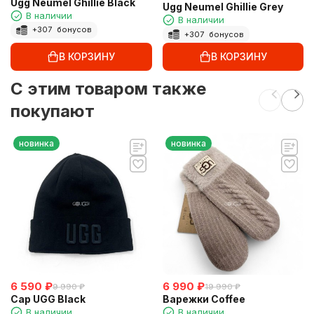
Ugg Neumel Ghillie Black
Ugg Neumel Ghillie Grey
В наличии
В наличии
+
307
бонусов
+
307
бонусов
В КОРЗИНУ
В КОРЗИНУ
C этим товаром также
покупают
новинка
новинка
6 590
₽
6 990
₽
9 990
₽
19 990
₽
Cap UGG Black
Варежки Coffee
В наличии
В наличии