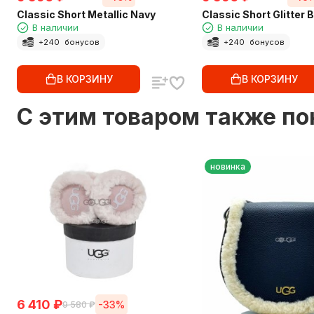
Classic Short Metallic Navy
Classic Short Glitter 
В наличии
В наличии
+
240
бонусов
+
240
бонусов
В КОРЗИНУ
В КОРЗИНУ
C этим товаром также п
новинка
6 410
₽
-33%
9 580
₽