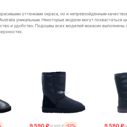
красивыми оттенками окраса, но и непревзойдённым качеством
ustralia уникальным. Некоторые модели могут похвастаться
ство и удобство. Подошвы всех моделей мокасин выполнены с
верхностях.
9 590
₽
9 590
₽
%
-52%
19 990
₽
1