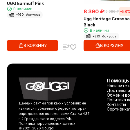
UGG Earmuff Pink
В наличии
8 390
₽
-58
19 990
₽
+
160
бонусов
Ugg Heritage Crossbo
Black
В наличии
+
210
бонусов
В КОРЗИНУ
В КОРЗИНУ
Помощь
Напишите 
Доставка и
Обмен и во
Политика 
Данный сайт ни при каких условиях не
Контакты
является публичной офертой, которая
Сертифика
определяется положениями Статьи 437
п.2 Гражданского кодекса РФ.
Политика персональных данных
© 2021-2026 Gouggi