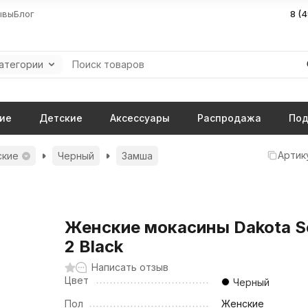
ывы
Блог
8 (
категории
ие
Детские
Аксессуары
Распродажа
Под
Артик
ские
Черный
Замша
Женские мокасины Dakota S
2 Black
Написать отзыв
Цвет
Черный
Пол
Женские