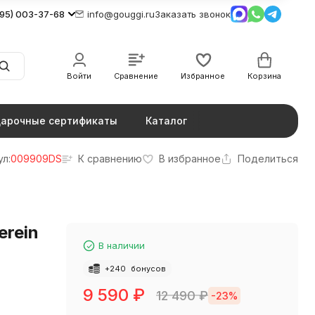
495) 003-37-68
info@gouggi.ru
Заказать звонок
Войти
Сравнение
Избранное
Корзина
арочные сертификаты
Каталог
ул:
009909DS
К сравнению
В избранное
Поделиться
erein
В наличии
+
240
бонусов
9 590
₽
12 490
₽
-23%