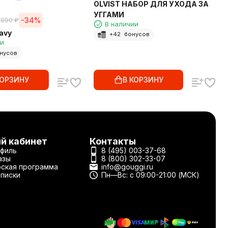
OLVIST НАБОР ДЛЯ УХОДА ЗА
УГГАМИ
-34%
 990
₽
В наличии
avy
+
42
бонусов
ии
нусов
КОРЗИНУ
В КОРЗИНУ
й кабинет
Контакты
филь
8 (495) 003-37-68
азы
8 (800) 302-33-07
ская программа
info@gouggi.ru
писки
Пн—Вс: с 09:00-21:00 (МСК)