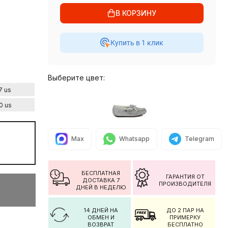
В КОРЗИНУ
Купить в 1 клик
Выберите цвет:
7 us
0 us
Max
Whatsapp
Telegram
БЕСПЛАТНАЯ
ГАРАНТИЯ ОТ
ДОСТАВКА 7
ПРОИЗВОДИТЕЛЯ
ДНЕЙ В НЕДЕЛЮ
14 ДНЕЙ НА
ДО 2 ПАР НА
ОБМЕН И
ПРИМЕРКУ
ВОЗВРАТ
БЕСПЛАТНО