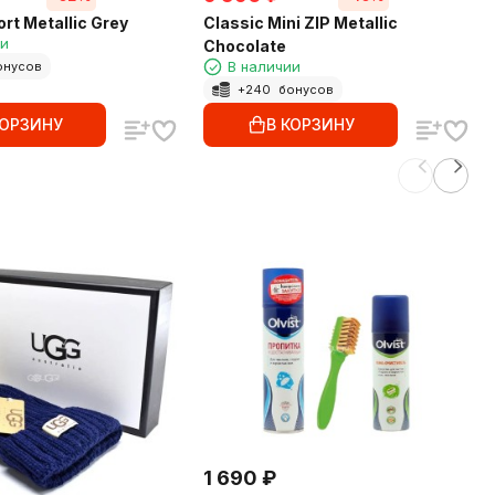
rt Metallic Grey
Classic Mini ZIP Metallic
ии
Chocolate
В наличии
онусов
+
240
бонусов
КОРЗИНУ
В КОРЗИНУ
1 690
₽