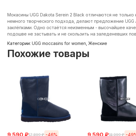
Мокасины UGG Dakota Serein 2 Black
отличаются не только 
немного творческого подхода, делают предложение UGG A
заклёпками. Одно остаётся неизменным - высочайшее каче
подошве не застывать и не скользить на заледеневших по
Категории:
UGG moccasins for women
,
Женские
Похожие товары
9 590
₽
9 590
₽
-46%
-49
17 890
₽
18 990
₽