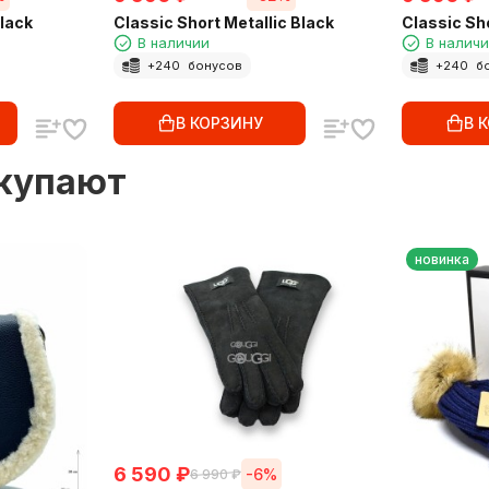
Black
Classic Short Metallic Black
Classic Sho
В наличии
В налич
+
240
бонусов
+
240
б
В КОРЗИНУ
В 
окупают
новинка
6 590
₽
-6%
6 990
₽