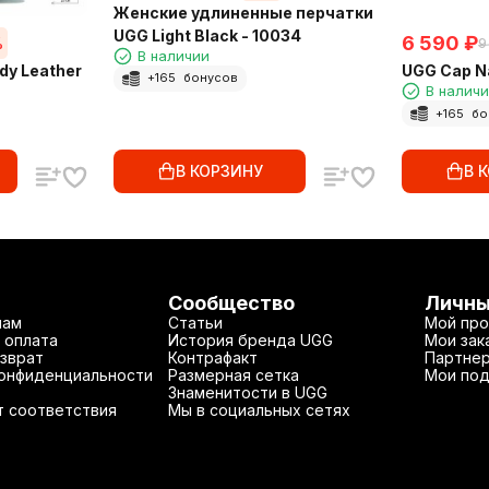
Женские удлиненные перчатки
UGG Light Black - 10034
6 590
₽
%
9
В наличии
dy Leather
UGG Cap N
+
165
бонусов
В налич
+
165
бо
В КОРЗИНУ
В 
Сообщество
Личны
нам
Статьи
Мой про
 оплата
История бренда UGG
Мои зак
зврат
Контрафакт
Партнер
конфиденциальности
Размерная сетка
Мои под
Знаменитости в UGG
т соответствия
Мы в социальных сетях