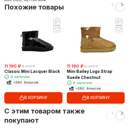
Похожие товары
11 190
₽
11 190
₽
18 290
₽
13 490
₽
Classic Mini Lacquer Black
Mini Bailey Logo Strap
В наличии
Suede Chestnut
В наличии
+
280
бонусов
+
280
бонусов
В КОРЗИНУ
В КОРЗИНУ
C этим товаром также
покупают