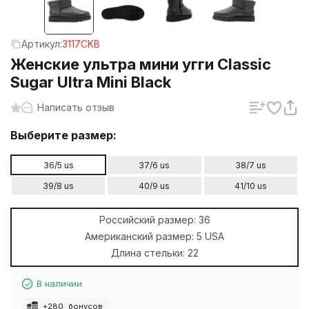
Артикул:
3117CKB
Женские ультра мини угги Classic
Sugar Ultra Mini Black
Написать отзыв
Выберите размер:
36/5 us
37/6 us
38/7 us
39/8 us
40/9 us
41/10 us
Российский размер:
36
Американский размер:
5 USA
Длина стельки:
22
В наличии
+
280
бонусов