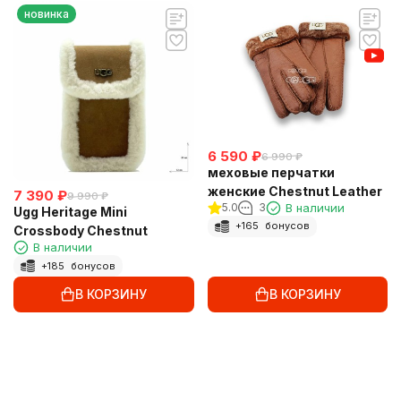
новинка
6 590
₽
6 990
₽
меховые перчатки
женские Chestnut Leather
7 390
₽
9 990
₽
5.0
3
В наличии
Ugg Heritage Mini
+
165
бонусов
Crossbody Chestnut
В наличии
+
185
бонусов
В КОРЗИНУ
В КОРЗИНУ