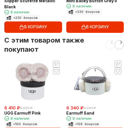
Slipper Scufette Metallic
Mini Bailey Button Grey II
В наличии
Black
В наличии
+
230
бонусов
+
230
бонусов
В КОРЗИНУ
В КОРЗИНУ
C этим товаром также
покупают
6 410
₽
6 340
₽
9 580
₽
6 580
₽
UGG Earmuff Pink
Earmuff Sand
В наличии
В наличии
+
160
бонусов
+
159
бонусов