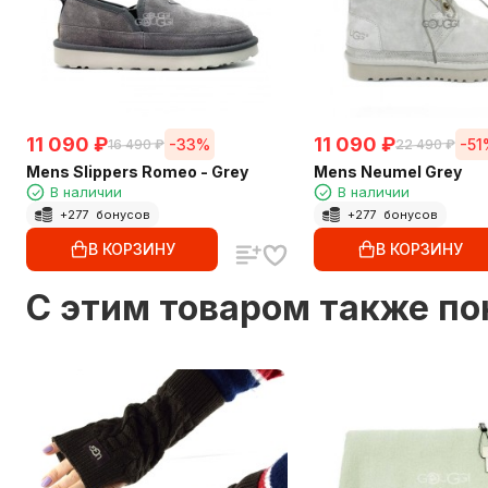
11 090
₽
11 090
₽
-33%
-51
16 490
₽
22 490
₽
Mens Slippers Romeo - Grey
Mens Neumel Grey
В наличии
В наличии
+
277
бонусов
+
277
бонусов
В КОРЗИНУ
В КОРЗИНУ
C этим товаром также п