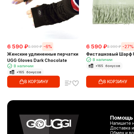
6 590
₽
6 590
₽
-6%
-27%
6 990
₽
8 990
₽
Женские удлиненные перчатки
Фисташковый Шарф 
В наличии
UGG Gloves Dark Chocolate
В наличии
+
165
бонусов
+
165
бонусов
В КОРЗИНУ
В КОРЗИНУ
Помощь
Напишите 
Доставка и
Обмен и во