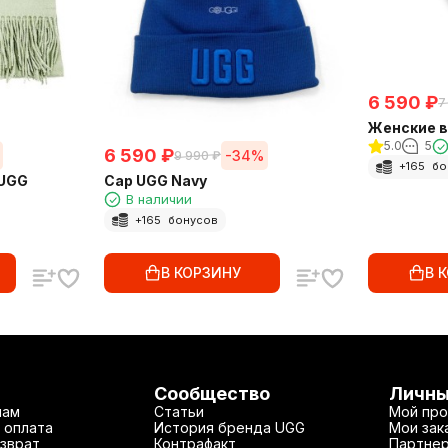
6 590
₽
7
Женские в
5.0
5
6 590
₽
-34%
9 990
₽
+
165
бо
UGG
Cap UGG Navy
В наличии
+
165
бонусов
В КОРЗИНУ
В 
Сообщество
Личны
нам
Статьи
Мой про
 оплата
История бренда UGG
Мои зак
зврат
Контрафакт
Партнер