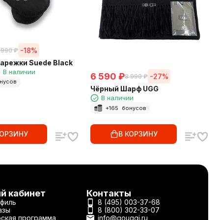
-18%
 990
₽
арежки Suede Black
В наличии
6 590
₽
-27%
8 990
₽
нусов
Чёрный Шарф UGG
В наличии
+
165
бонусов
КОРЗИНУ
В КОРЗИНУ
й кабинет
Контакты
филь
8 (495) 003-37-68
азы
8 (800) 302-33-07
ская программа
info@gouggi.ru