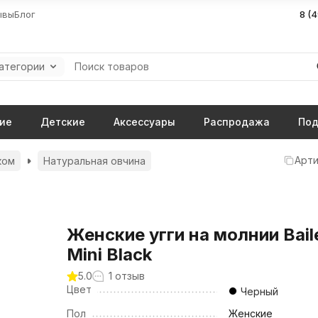
ывы
Блог
8 (
категории
ие
Детские
Аксессуары
Распродажа
Под
Арти
ком
Натуральная овчина
Женские угги на молнии Bail
Mini Black
5.0
1 отзыв
Цвет
Черный
Пол
Женские