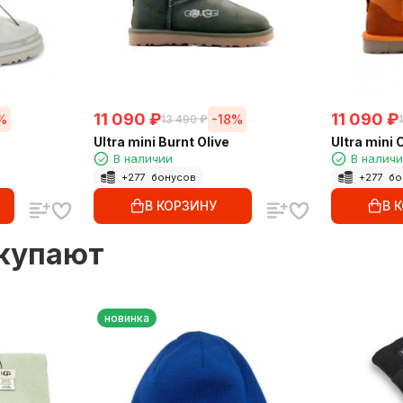
11 090
₽
11 090
₽
%
-18%
13 490
₽
Ultra mini Burnt Olive
Ultra mini 
В наличии
В налич
+
277
бонусов
+
277
бо
В КОРЗИНУ
В 
окупают
новинка