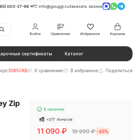
495) 003-37-68
info@gouggi.ru
Заказать звонок
Войти
Сравнение
Избранное
Корзина
арочные сертификаты
Каталог
кул:
3085CKB
К сравнению
В избранное
Поделиться
ey Zip
В наличии
+
277
бонусов
11 090
₽
19 990
₽
-45%