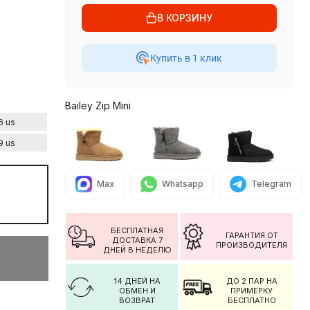
В КОРЗИНУ
Купить в 1 клик
Bailey Zip Mini
6 us
9 us
Max
Whatsapp
Telegram
БЕСПЛАТНАЯ
ГАРАНТИЯ ОТ
ДОСТАВКА 7
ПРОИЗВОДИТЕЛЯ
ДНЕЙ В НЕДЕЛЮ
14 ДНЕЙ НА
ДО 2 ПАР НА
ОБМЕН И
ПРИМЕРКУ
ВОЗВРАТ
БЕСПЛАТНО