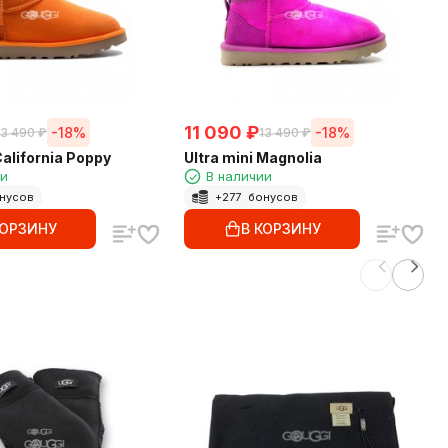
11 090
₽
-18%
-18%
13 490
₽
13 490
₽
California Poppy
Ultra mini Magnolia
ии
В наличии
нусов
+
277
бонусов
КОРЗИНУ
В КОРЗИНУ