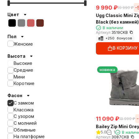
9 990
₽
-
19 990
₽
Цвет
Ugg Classic Mini Zi
Black (без камней)
В наличии
Артикул:
3519CKB
Пол
+
250
бонусов
Женские
В КОРЗИНУ
Высота
Высокие
новинка
Средние
Мини
Короткие
Фасон
С замком
Классика
С узором
11 090
₽
19 990
₽
С молнией
Bailey Zip Mini Gre
Обливные
5.0
1
В налич
На платформе
Артикул:
3087CKB