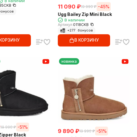
В наличии
85CKB
11 090
₽
-45%
19 990
₽
онусов
Ugg Bailey Zip Mini Black
В наличии
Артикул:
0118CKB
+
277
бонусов
 КОРЗИНУ
В КОРЗИНУ
новинка
₽
-51%
19 990
₽
9 890
₽
-51%
19 990
₽
Zipper Black