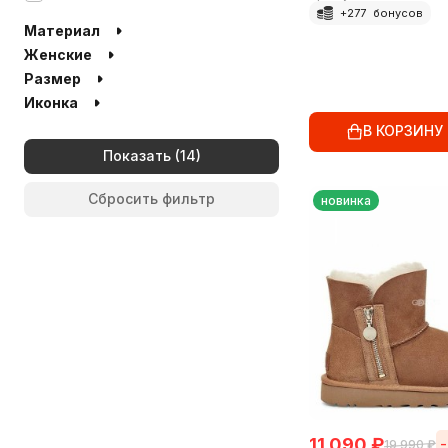
+
277
бонусов
Материал
Женские
Размер
Иконка
В КОРЗИНУ
Показать
Сбросить фильтр
новинка
11 090
₽
19 990
₽