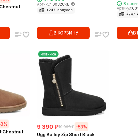
В нали
Артикул:
0032CKB
i Chestnut
Артикул:
00
+
247
бонусов
+
247
В КОРЗИНУ
В
новинка
53%
9 390
₽
-53%
19 990
₽
rt Chestnut
Ugg Bailey Zip Short Black