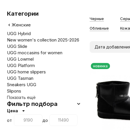
Категории
Черные
Сер
Женские
Обливные
Кожа
UGG Hybrid
New women's collection 2025-2026
UGG Slide
Дата добавлени
UGG moccasins for women
UGG Lowmel
UGG Platform
новинка
UGG home slippers
UGG Tasman
Sneakers UGG
Slipons
Показать ещё
Фильтр подбора
Цена
от
до