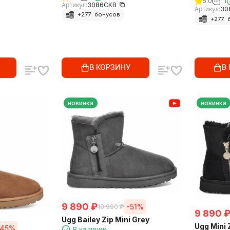
5.0
1
Артикул:
3086CKB
Артикул:
30
+
277
бонусов
+
277
б
В КОРЗИНУ
В
новинка
новинка
9 890
₽
-51%
19 990
₽
9 890
Ugg Bailey Zip Mini Grey
Ugg Mini 
-45%
В наличии