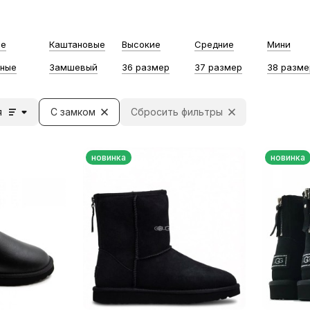
ые
Каштановые
Высокие
Средние
Мини
ные
Замшевый
36 размер
37 размер
38 разме
я
С замком
Сбросить фильтры
новинка
новинка