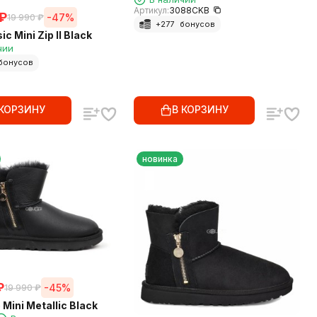
Артикул:
3088CKB
₽
-47%
19 990
₽
+
277
бонусов
c Mini Zip II Black
чии
бонусов
 КОРЗИНУ
В КОРЗИНУ
новинка
₽
-45%
19 990
₽
 Mini Metallic Black