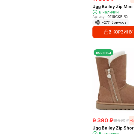
Ugg Bailey Zip Min
В наличии
Артикул:
0116CKB
+
277
бонусов
В КОРЗИНУ
новинка
9 390
₽
-
19 990
₽
Ugg Bailey Zip Sho
В наличии