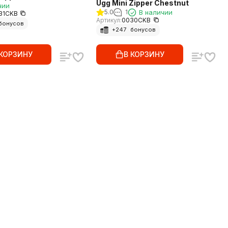
Ugg Mini Zipper Chestnut
чии
5.0
1
В наличии
31CKB
Артикул:
0030CKB
бонусов
+
247
бонусов
 КОРЗИНУ
В КОРЗИНУ