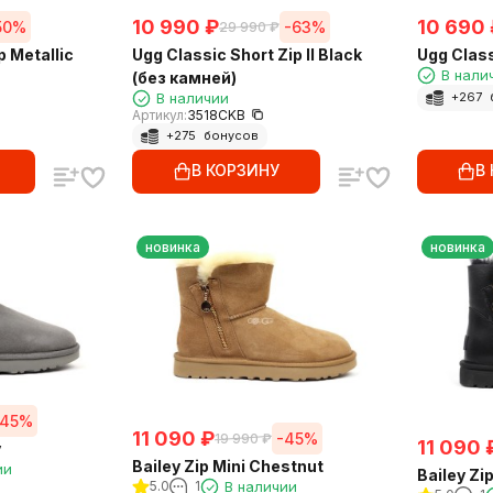
10 990
₽
10 690
50%
-63%
29 990
₽
p Metallic
Ugg Classic Short Zip II Black
Ugg Classi
В нали
(без камней)
В наличии
+
267
Артикул:
3518CKB
+
275
бонусов
В КОРЗИНУ
В
новинка
новинка
-45%
11 090
₽
-45%
19 990
₽
11 090
y
Bailey Zip Mini Chestnut
ии
Bailey Zip
5.0
1
В наличии