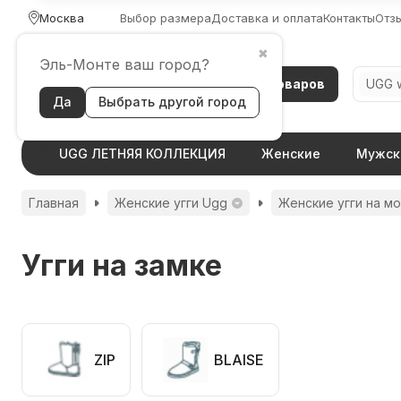
Москва
Выбор размера
Доставка и оплата
Контакты
Отз
✖
Эль-Монте ваш город?
Каталог товаров
UGG w
Да
Выбрать другой город
UGG ЛЕТНЯЯ КОЛЛЕКЦИЯ
Женские
Мужск
Главная
Женские угги Ugg
Женские угги на мо
Угги на замке
ZIP
BLAISE