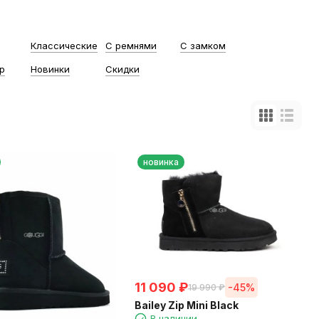
Классические
С ремнями
С замком
р
Новинки
Скидки
новинка
11 090
₽
-45%
19 990
₽
Bailey Zip Mini Black
В наличии