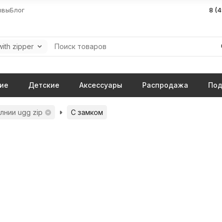
ывы
Блог
8 (
ith zipper
ие
Детские
Аксессуары
Распродажа
Под
лнии ugg zip
С замком