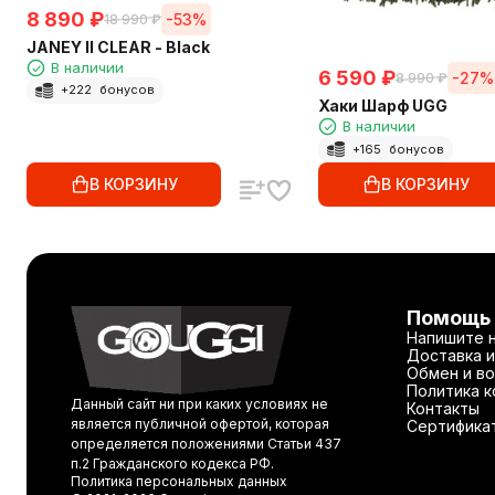
8 890
₽
-53%
18 990
₽
JANEY II CLEAR - Black
В наличии
6 590
₽
-27%
8 990
₽
+
222
бонусов
Хаки Шарф UGG
В наличии
+
165
бонусов
В КОРЗИНУ
В КОРЗИНУ
Помощь
Напишите 
Доставка и
Обмен и во
Политика 
Данный сайт ни при каких условиях не
Контакты
является публичной офертой, которая
Сертифика
определяется положениями Статьи 437
п.2 Гражданского кодекса РФ.
Политика персональных данных