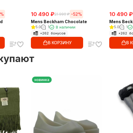
10 490
₽
10 490
₽
0%
-52%
21 990
₽
nd
Mens Beckham Chocolate
Mens Beck
5.0
1
В наличии
5.0
1
+
262
бонусов
+
262
бо
В КОРЗИНУ
В 
окупают
новинка