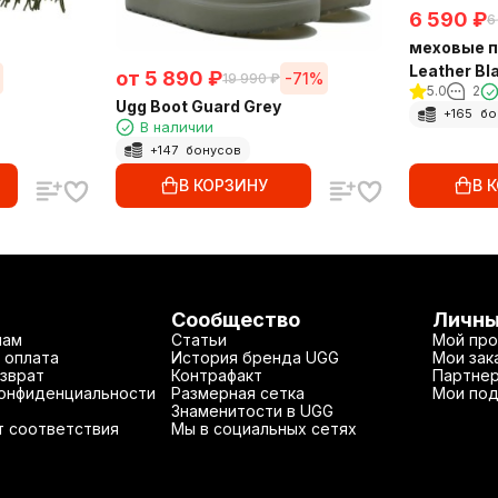
6 590
₽
6
меховые п
Leather Bl
от
5 890
₽
-71%
19 990
₽
5.0
2
Ugg Boot Guard Grey
+
165
бо
В наличии
+
147
бонусов
В КОРЗИНУ
В 
Сообщество
Личны
нам
Статьи
Мой про
 оплата
История бренда UGG
Мои зак
зврат
Контрафакт
Партнер
конфиденциальности
Размерная сетка
Мои под
Знаменитости в UGG
т соответствия
Мы в социальных сетях