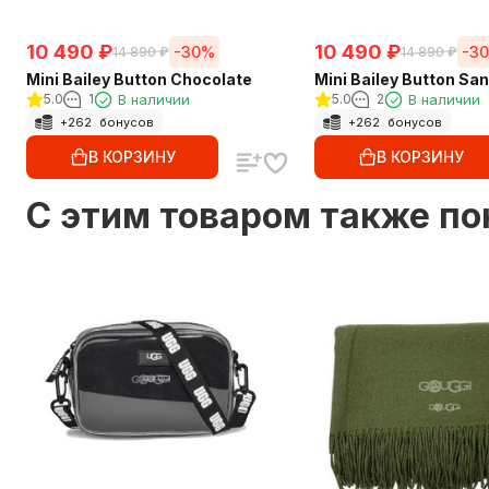
10 490
₽
10 490
₽
-30%
-3
14 890
₽
14 890
₽
Mini Bailey Button Chocolate
Mini Bailey Button Sa
5.0
1
В наличии
5.0
2
В наличии
+
262
бонусов
+
262
бонусов
В КОРЗИНУ
В КОРЗИНУ
C этим товаром также п