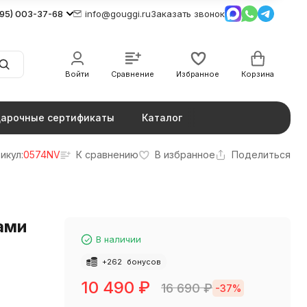
495) 003-37-68
info@gouggi.ru
Заказать звонок
Войти
Сравнение
Избранное
Корзина
арочные сертификаты
Каталог
икул:
0574NV
К сравнению
В избранное
Поделиться
ами
В наличии
+
262
бонусов
10 490
₽
16 690
₽
-37%