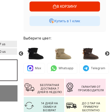
В КОРЗИНУ
Купить в 1 клик
Выберите цвет:
7 us
0 us
Max
Whatsapp
Telegram
БЕСПЛАТНАЯ
ГАРАНТИЯ ОТ
ДОСТАВКА 7
ПРОИЗВОДИТЕЛЯ
ДНЕЙ В НЕДЕЛЮ
14 ДНЕЙ НА
ДО 2 ПАР НА
ОБМЕН И
ПРИМЕРКУ
ВОЗВРАТ
БЕСПЛАТНО