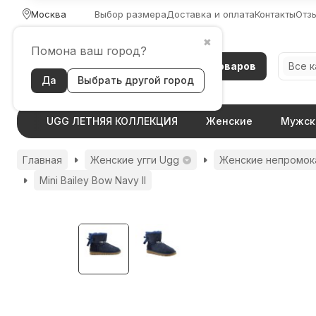
Москва
Выбор размера
Доставка и оплата
Контакты
Отз
✖
Помона ваш город?
Каталог товаров
Все 
Да
Выбрать другой город
UGG ЛЕТНЯЯ КОЛЛЕКЦИЯ
Женские
Мужск
Главная
Женские угги Ugg
Женские непромок
Mini Bailey Bow Navy II