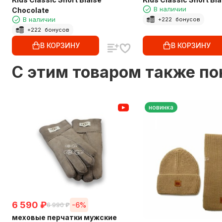
В наличии
Chocolate
В наличии
+
222
бонусов
+
222
бонусов
В КОРЗИНУ
В КОРЗИНУ
C этим товаром также п
новинка
6 590
₽
-6%
6 990
₽
меховые перчатки мужские