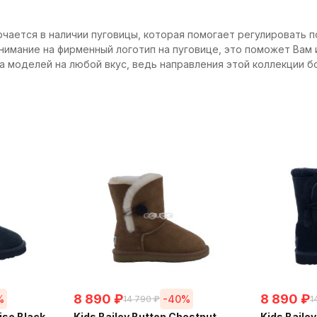
лючается в наличии пуговицы, которая помогает регулировать 
имание на фирменный логотип на пуговице, это поможет Вам 
лна моделей на любой вкус, ведь направления этой коллекции 
8 890
₽
8 890
₽
%
-40%
14 790
₽
1
ise Black
Kids Bailey Button Chestnut
Kids Bailey