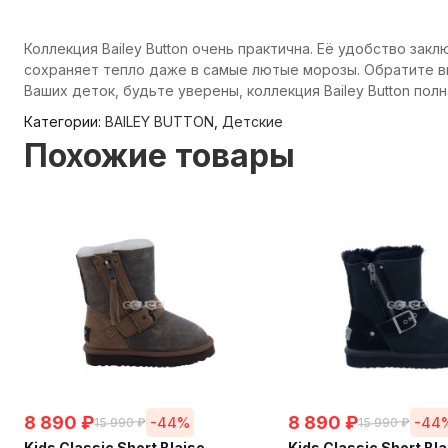
Коллекция Bailey Button очень практична. Её удобство зак
сохраняет тепло даже в самые лютые морозы. Обратите вн
Ваших деток, будьте уверены, коллекция Bailey Button по
Категории:
BAILEY BUTTON
,
Детские
Похожие товары
8 890
₽
8 890
₽
-44%
-44
15 990
₽
15 990
₽
Kids Classic Short Blaise
Kids Classic Short Bla