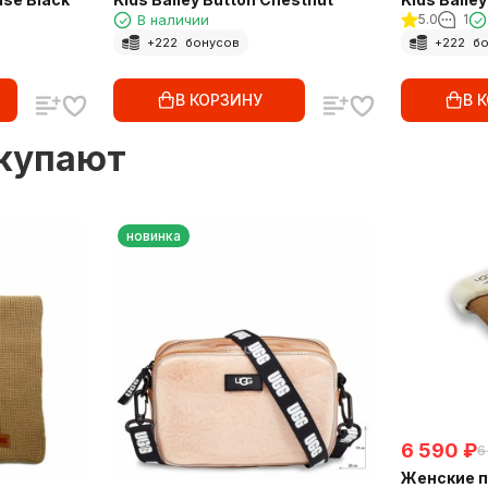
В наличии
5.0
1
+
222
бонусов
+
222
бо
В КОРЗИНУ
В 
окупают
новинка
6 590
₽
6
Женские п