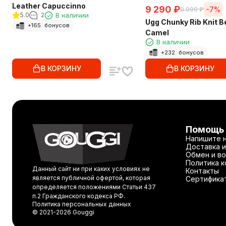
Leather Capuccinno
9 290
₽
-7%
9 990
₽
5.0
2
В наличии
Ugg Chunky Rib Knit B
+
165
бонусов
Camel
В наличии
+
232
бонусов
В КОРЗИНУ
В КОРЗИНУ
Помощь
Напишите 
Доставка и
Обмен и во
Политика 
Данный сайт ни при каких условиях не
Контакты
является публичной офертой, которая
Сертифика
определяется положениями Статьи 437
п.2 Гражданского кодекса РФ.
Политика персональных данных
© 2021-2026 Gouggi