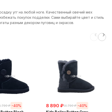
посадку угг на любой ноге. Качественный овечий мех
избежать покупок подделки. Сами выбирайте цвет и стиль
богаты разным декором пуговиц и окрасов.
8 890
₽
-40%
-40%
4 790
₽
14 790
₽
 Button Black
Kids Bailey Button Grey