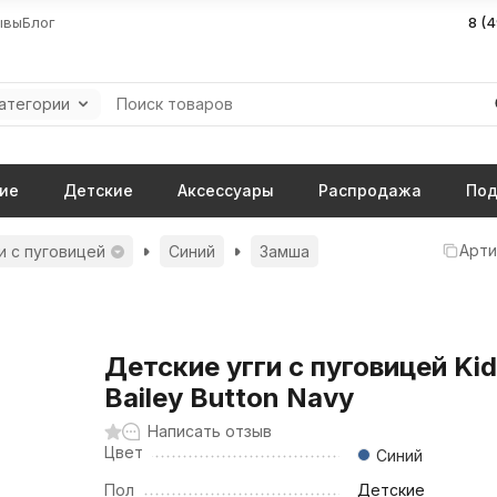
ывы
Блог
8 (
категории
ие
Детские
Аксессуары
Распродажа
Под
Арти
и с пуговицей
Синий
Замша
Детские угги с пуговицей Ki
Bailey Button Navy
Написать отзыв
Цвет
Синий
Пол
Детские