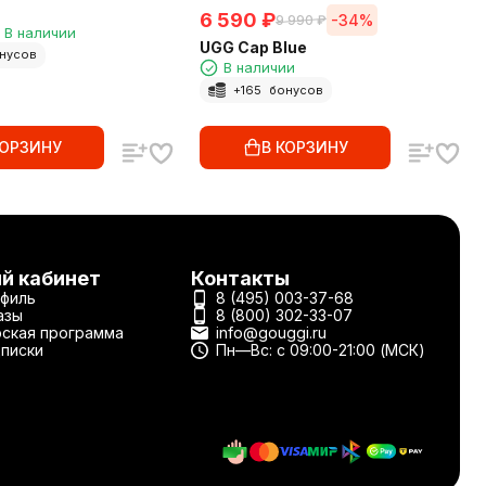
6 590
₽
-34%
9 990
₽
В наличии
UGG Cap Blue
нусов
В наличии
+
165
бонусов
КОРЗИНУ
В КОРЗИНУ
й кабинет
Контакты
филь
8 (495) 003-37-68
азы
8 (800) 302-33-07
ская программа
info@gouggi.ru
писки
Пн—Вс: с 09:00-21:00 (МСК)