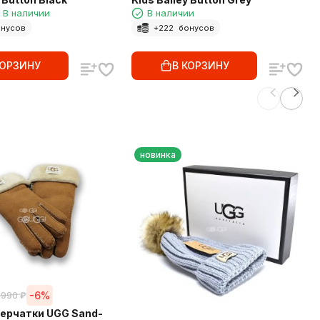
В наличии
В наличии
нусов
+
222
бонусов
КОРЗИНУ
В КОРЗИНУ
новинка
-6%
 990
₽
ерчатки UGG Sand-