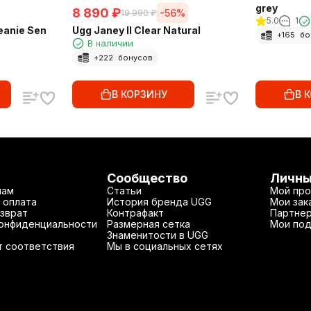
grey
8 890
₽
-56%
19 990
₽
5.0
1
eanie Sen
Ugg Janey II Clear Natural
+
165
бо
В наличии
+
222
бонусов
В КОРЗИНУ
В 
Сообщество
Личны
нам
Статьи
Мой про
 оплата
История бренда UGG
Мои зак
зврат
Контрафакт
Партнер
конфиденциальности
Размерная сетка
Мои под
Знаменитости в UGG
т соответствия
Мы в социальных сетях