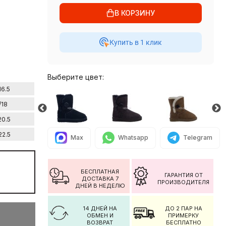
В КОРЗИНУ
Купить в 1 клик
Выберите цвет:
16.5
/18
20.5
22.5
Max
Whatsapp
Telegram
БЕСПЛАТНАЯ
ГАРАНТИЯ ОТ
ДОСТАВКА 7
ПРОИЗВОДИТЕЛЯ
ДНЕЙ В НЕДЕЛЮ
14 ДНЕЙ НА
ДО 2 ПАР НА
ОБМЕН И
ПРИМЕРКУ
ВОЗВРАТ
БЕСПЛАТНО