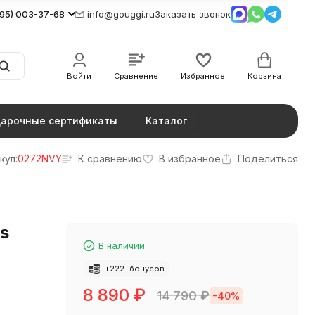
495) 003-37-68
info@gouggi.ru
Заказать звонок
Войти
Сравнение
Избранное
Корзина
арочные сертификаты
Каталог
кул:
0272NVY
К сравнению
В избранное
Поделиться
ds
В наличии
+
222
бонусов
8 890
₽
14 790
₽
-40%