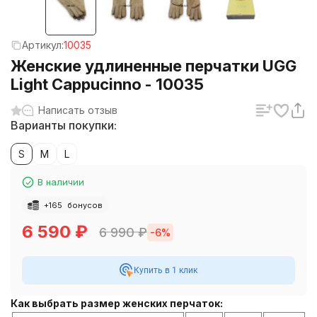
Артикул:
10035
Женские удлиненные перчатки UGG
Light Cappucinno - 10035
Написать отзыв
Варианты покупки:
S
M
L
В наличии
+
165
бонусов
6 590
₽
6 990
₽
-6%
Купить в 1 клик
Как выбрать размер женских перчаток: