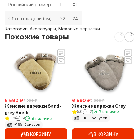
Российский размер:
L
XL
Обхват ладони (см):
22
24
Категории:
Аксессуары
,
Меховые перчатки
Похожие товары
6 590
₽
6 590
₽
7 990
₽
7 990
₽
Женские варежки Sand-
Женские варежки Grey
5.0
2
В наличии
grey Suede
5.0
9
В наличии
+
165
бонусов
+
165
бонусов
В КОРЗИНУ
В КОРЗИНУ