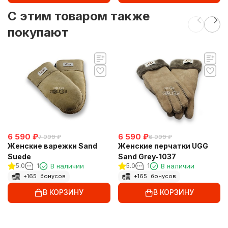
C этим товаром также
покупают
6 590
₽
6 590
₽
7 990
₽
6 990
₽
Женские варежки Sand
Женские перчатки UGG
Suede
Sand Grey-1037
5.0
1
В наличии
5.0
1
В наличии
+
165
бонусов
+
165
бонусов
В КОРЗИНУ
В КОРЗИНУ