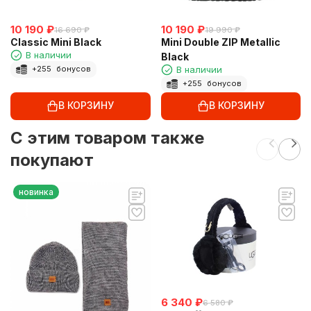
10 190
₽
10 190
₽
16 690
₽
19 990
₽
Classic Mini Black
Mini Double ZIP Metallic
В наличии
Black
В наличии
+
255
бонусов
+
255
бонусов
В КОРЗИНУ
В КОРЗИНУ
C этим товаром также
покупают
новинка
6 340
₽
6 580
₽