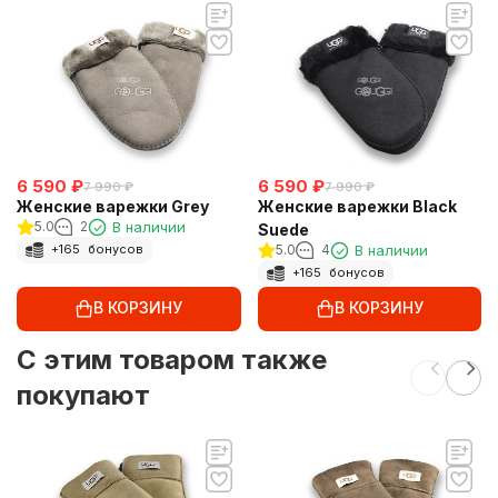
6 590
₽
6 590
₽
7 990
₽
7 990
₽
Женские варежки Grey
Женские варежки Black
5.0
2
В наличии
Suede
5.0
4
В наличии
+
165
бонусов
+
165
бонусов
В КОРЗИНУ
В КОРЗИНУ
C этим товаром также
покупают