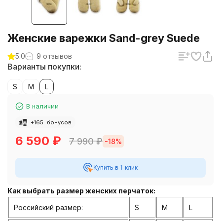
Женские варежки Sand-grey Suede
5.0
9 отзывов
Варианты покупки:
S
M
L
В наличии
+
165
бонусов
6 590
₽
7 990
₽
-18%
Купить в 1 клик
Как выбрать размер женских перчаток:
Российский размер:
S
M
L