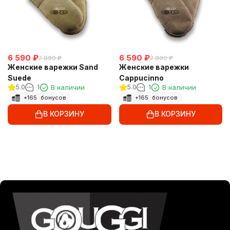
6 590
₽
6 590
₽
7 990
₽
7 990
₽
Женские варежки Sand
Женские варежки
Suede
Cappucinno
5.0
1
В наличии
5.0
1
В наличии
+
165
бонусов
+
165
бонусов
В КОРЗИНУ
В КОРЗИНУ