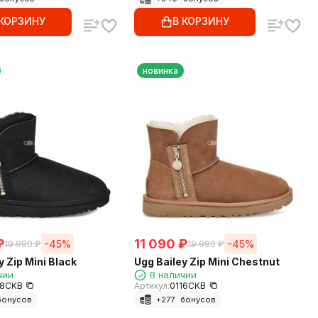
 КОРЗИНУ
В КОРЗИНУ
новинка
₽
11 090
₽
-45%
-45%
19 990
₽
19 990
₽
y Zip Mini Black
Ugg Bailey Zip Mini Chestnut
чии
В наличии
18CKB
Артикул:
0116CKB
онусов
+
277
бонусов