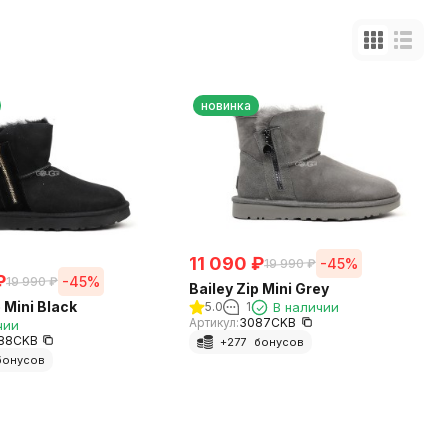
новинка
11 090
₽
-45%
19 990
₽
₽
-45%
19 990
₽
Bailey Zip Mini Grey
p Mini Black
5.0
1
В наличии
Артикул:
3087CKB
чии
88CKB
+
277
бонусов
онусов