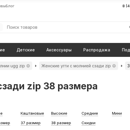
ывы
Блог
8 (
ие
Детские
Аксессуары
Распродажа
Под
лнии ugg zip
Женские угги с молнией сзади zip
3
сзади zip 38 размера
ые
Каштановые
Высокие
Средние
Мини
азмер
37 размер
38 размер
Скидки