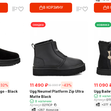
В КОРЗИНУ
В
скидка
новинка
11 490
₽
11 090
-32%
-43%
19 990
₽
go - Black
Ugg Neumel Platform Zip Ultra
Ugg Baile
В нали
Matte Black
Артикул:
01
В наличии
+
277
б
Артикул:
0211CP
+
287
бонусов