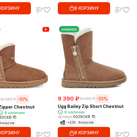
 КОРЗИНУ
В КОРЗИНУ
новинка
9 390
₽
₽
-53%
19 990
₽
-51%
19 990
₽
Ugg Bailey Zip Short Chestnut
Zipper Chestnut
В наличии
В наличии
Артикул:
0029CKB
30CKB
+
235
бонусов
бонусов
 КОРЗИНУ
В КОРЗИНУ