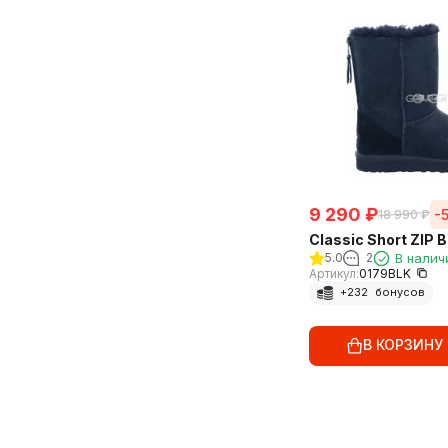
9 290
₽
-
18 990
₽
Classic Short ZIP B
5.0
2
В налич
Артикул:
0179BLK
+
232
бонусов
В КОРЗИНУ