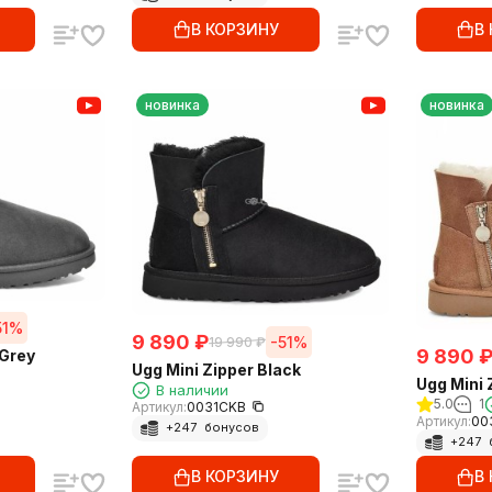
В КОРЗИНУ
В
новинка
новинка
51%
9 890
₽
-51%
19 990
₽
9 890
 Grey
Ugg Mini Zipper Black
Ugg Mini 
В наличии
5.0
1
Артикул:
0031CKB
Артикул:
00
+
247
бонусов
+
247
В КОРЗИНУ
В