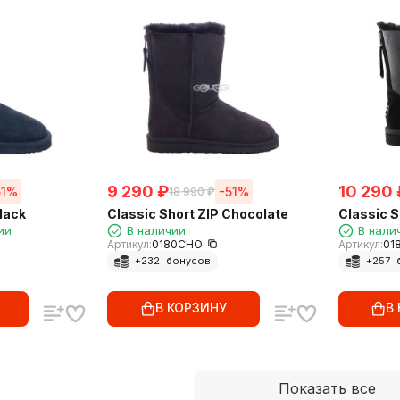
9 290
₽
10 290
51%
-51%
18 990
₽
lack
Classic Short ZIP Chocolate
Classic S
ии
В наличии
В нали
Артикул:
0180CHO
Артикул:
01
+
232
бонусов
+
257
В КОРЗИНУ
В
Показать все