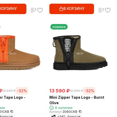
 КОРЗИНУ
В КОРЗИНУ
новинка
₽
13 590
₽
-32%
-32%
19 990
₽
19 990
₽
er Tape Logo -
Mini Zipper Tape Logo - Burnt
Olive
чии
В наличии
61CKB
Артикул:
3060CKB
бонусов
+
340
бонусов