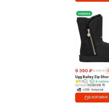
новинка
9 390
₽
-
19 990
₽
Ugg Bailey Zip Shor
5.0
1
В налич
Артикул:
0028CKB
+
235
бонусов
В КОРЗИНУ