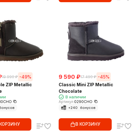
₽
9 590
₽
-49%
-45%
19 990
₽
17 490
₽
le ZIP Metallic
Classic Mini ZIP Metallic
e
Chocolate
чии
В наличии
10CHO
Артикул:
0290CHO
бонусов
+
240
бонусов
 КОРЗИНУ
В КОРЗИНУ