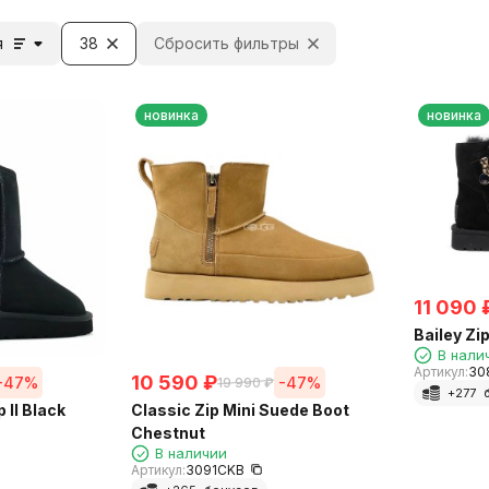
я
38
Сбросить фильтры
новинка
новинка
11 090
Bailey Zi
В нали
Артикул:
30
10 590
₽
-47%
-47%
19 990
₽
+
277
б
 II Black
Classic Zip Mini Suede Boot
Chestnut
В наличии
Артикул:
3091CKB