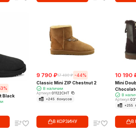
9 790
₽
10 190
-44%
17 490
₽
Classic Mini ZIP Chestnut 2
Mini Doub
53%
В наличии
Chocolat
Артикул:
01122CHT
В нали
t Black
+
245
бонусов
Артикул:
03
ии
+
255
В КОРЗИНУ
В