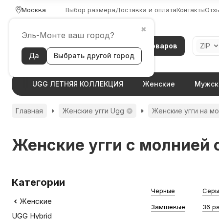
Москва
Выбор размера
Доставка и оплата
Контакты
Отз
✖
Эль-Монте ваш город?
Каталог товаров
ZIP
Да
Выбрать другой город
UGG ЛЕТНЯЯ КОЛЛЕКЦИЯ
Женские
Мужск
Главная
Женские угги Ugg
Женские угги на мо
Женские угги с молнией 
Категории
Черные
Сер
Женские
Замшевые
36 р
UGG Hybrid