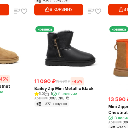
+
265
бонусов
В КОРЗИНУ
В
новинка
новинка
-45%
11 090
₽
-45%
19 990
₽
stnut
Bailey Zip Mini Metallic Black
ии
5.0
1
В наличии
Артикул:
3085CKB
13 590
+
277
бонусов
Mini Zipp
Chestnut
В нали
Артикул:
30
+
340