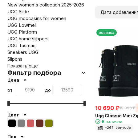
New women's collection 2025-2026
UGG Slide
Дата добавлени
UGG moccasins for women
UGG Lowmel
UGG Platform
новинка
UGG home slippers
UGG Tasman
Sneakers UGG
Slipons
Показать ещё
Фильтр подбора
Цена
от
до
10 690
₽
19 990
₽
Цвет
Ugg Classic Mini Zip
В наличии
+
267
бонусов
Пол