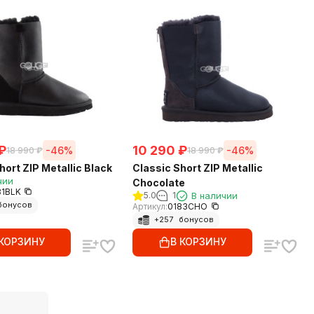
₽
10 290
₽
-46%
-46%
18 990
₽
18 990
₽
hort ZIP Metallic Black
Classic Short ZIP Metallic
чии
Chocolate
81BLK
5.0
1
В наличии
бонусов
Артикул:
0183CHO
+
257
бонусов
 КОРЗИНУ
В КОРЗИНУ