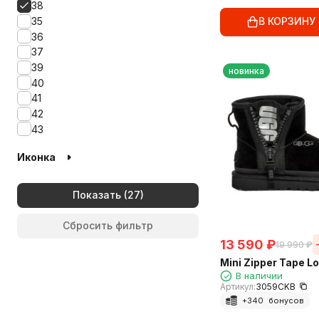
38
В КОРЗИНУ
35
36
37
39
новинка
40
41
42
43
Иконка
Показать
Сбросить фильтр
13 590
₽
19 990
₽
Mini Zipper Tape Lo
В наличии
Артикул:
3059CKB
+
340
бонусов