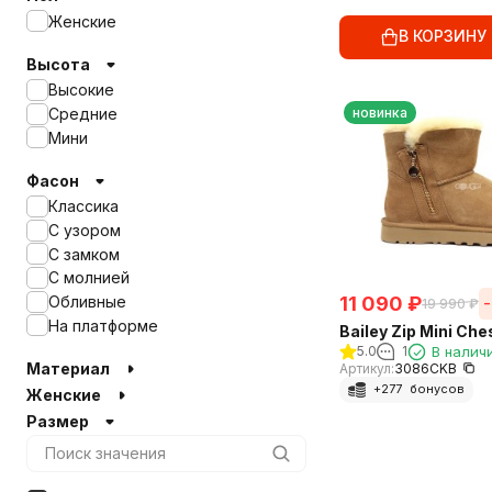
Женские
В КОРЗИНУ
Высота
Высокие
новинка
Средние
Мини
Фасон
Классика
С узором
С замком
С молнией
11 090
₽
Обливные
19 990
₽
На платформе
Bailey Zip Mini Che
5.0
1
В налич
Материал
Артикул:
3086CKB
+
277
бонусов
Женские
Размер