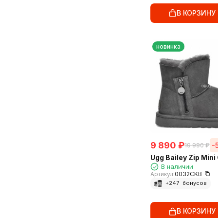
В КОРЗИНУ
новинка
9 890
₽
-
19 990
₽
Ugg Bailey Zip Mini
В наличии
Артикул:
0032CKB
+
247
бонусов
В КОРЗИНУ