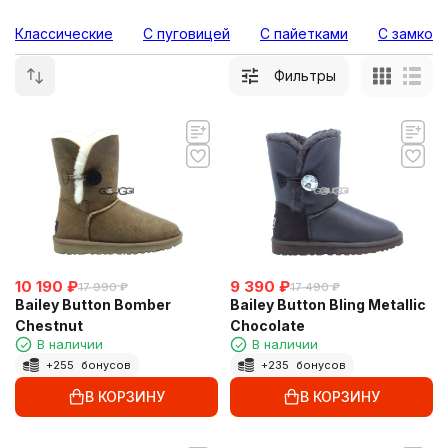
Классические
С пуговицей
С пайетками
С замком
Фильтры
10 190
₽
9 390
₽
17 990
₽
17 490
₽
Bailey Button Bomber
Bailey Button Bling Metallic
Chestnut
Chocolate
В наличии
В наличии
+
255
бонусов
+
235
бонусов
В КОРЗИНУ
В КОРЗИНУ