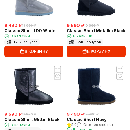
9 490
₽
9 590
₽
18 990
₽
19 990
₽
Classic Short I DO White
Classic Short Metallic Black
В наличии
В наличии
+
237
бонусов
+
240
бонусов
В КОРЗИНУ
В КОРЗИНУ
9 590
₽
9 490
₽
18 990
₽
17 990
₽
Classic Short Glitter Black
Classic Short Navy
В наличии
5.0
Отзывов ещё нет
В наличии