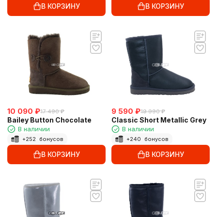
В КОРЗИНУ
В КОРЗИНУ
10 090
₽
9 590
₽
17 490
₽
19 990
₽
Bailey Button Chocolate
Classic Short Metallic Grey
В наличии
В наличии
+
252
бонусов
+
240
бонусов
В КОРЗИНУ
В КОРЗИНУ