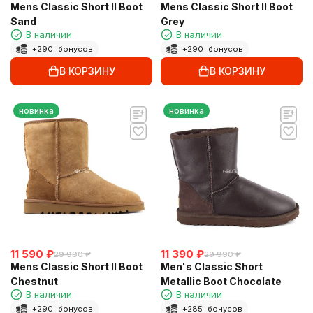
Mens Classic Short Il Boot
Mens Classic Short Il Boot
Sand
Grey
В наличии
В наличии
+
290
бонусов
+
290
бонусов
В КОРЗИНУ
В КОРЗИНУ
новинка
новинка
11 590
₽
11 390
₽
29 990
₽
29 990
₽
Mens Classic Short Il Boot
Men's Classic Short
Chestnut
Metallic Boot Chocolate
В наличии
В наличии
+
290
бонусов
+
285
бонусов