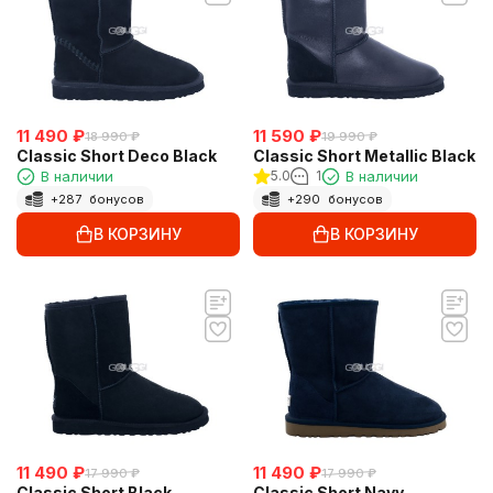
11 490
₽
11 590
₽
18 990
₽
19 990
₽
Classic Short Deco Black
Classic Short Metallic Black
В наличии
5.0
1
В наличии
+
287
бонусов
+
290
бонусов
В КОРЗИНУ
В КОРЗИНУ
11 490
₽
11 490
₽
17 990
₽
17 990
₽
Classic Short Black
Classic Short Navy