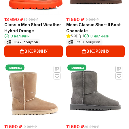
13 690
₽
11 590
₽
39 990
₽
19 990
₽
Classic Men Short Weather
Mens Classic Short Il Boot
Hybrid Orange
Chocolate
В наличии
5.0
1
В наличии
+
342
бонусов
+
290
бонусов
В КОРЗИНУ
В КОРЗИНУ
новинка
новинка
11 590
₽
11 590
₽
19 990
₽
29 990
₽