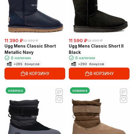
11 390
₽
11 590
₽
19 990
₽
19 990
₽
Ugg Mens Classic Short
Ugg Mens Classic Short II
Metallic Navy
Black
В наличии
В наличии
+
285
бонусов
+
290
бонусов
В КОРЗИНУ
В КОРЗИНУ
новинка
новинка