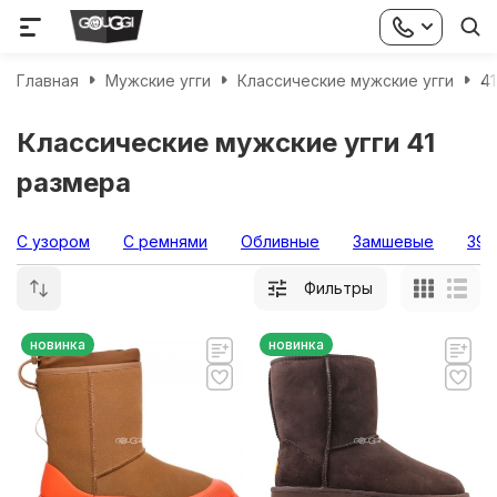
Главная
Мужские угги
Классические мужские угги
4
Классические мужские угги 41
размера
С узором
С ремнями
Обливные
Замшевые
39 
Фильтры
новинка
новинка