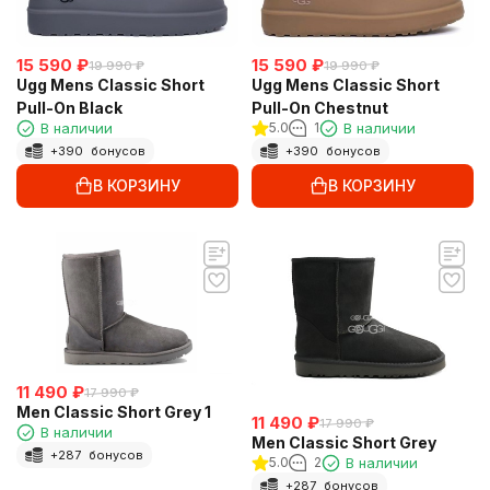
15 590
₽
15 590
₽
19 990
₽
19 990
₽
Ugg Mens Classic Short
Ugg Mens Classic Short
Pull-On Black
Pull-On Chestnut
В наличии
5.0
1
В наличии
+
390
бонусов
+
390
бонусов
В КОРЗИНУ
В КОРЗИНУ
11 490
₽
17 990
₽
Men Classic Short Grey 1
11 490
₽
17 990
₽
В наличии
Men Classic Short Grey
+
287
бонусов
5.0
2
В наличии
+
287
бонусов