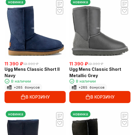
новинка
новинка
11 390
₽
11 390
₽
19 990
₽
19 990
₽
Ugg Mens Classic Short II
Ugg Mens Classic Short
Navy
Metallic Grey
В наличии
В наличии
+
285
бонусов
+
285
бонусов
В КОРЗИНУ
В КОРЗИНУ
новинка
новинка