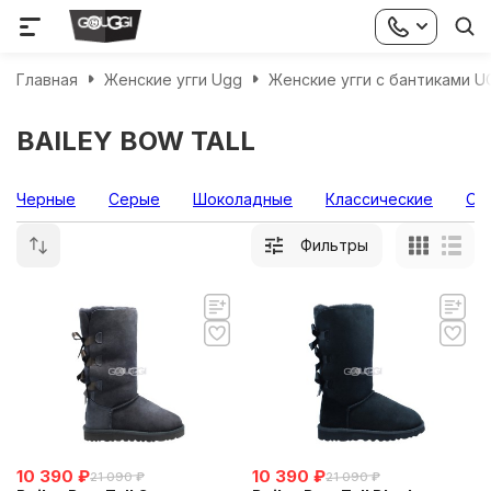
Главная
Женские угги Ugg
Женские угги с бантиками UG
BAILEY BOW TALL
Черные
Серые
Шоколадные
Классические
Об
Фильтры
10 390
₽
10 390
₽
21 090
₽
21 090
₽