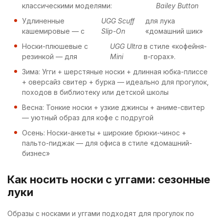
классическими моделями:
Bailey Button
Удлиненные
UGG Scuff
для лука
кашемировые — с
Slip-On
«домашний шик»
Носки-плюшевые с
UGG Ultra
в стиле «кофейня-
резинкой — для
Mini
в-горах».
Зима: Угги + шерстяные носки + длинная юбка-плиссе
+ оверсайз свитер + бурка — идеально для прогулок,
походов в библиотеку или детской школы
Весна: Тонкие носки + узкие джинсы + аниме-свитер
— уютный образ для кофе с подругой
Осень: Носки-анкеты + широкие брюки-чинос +
пальто-пиджак — для офиса в стиле «домашний-
бизнес»
Как носить носки с уггами: сезонные
луки
Образы с носками и уггами подходят для прогулок по