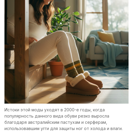
Истоки этой моды уходят в 2000-е годы, когда
популярность данного вида обуви резко выросла
благодаря австралийским пастухам и серферам,
использовавшим угги для защиты ног от холода и влаги.