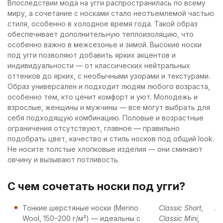
Впоследствии мода на угги распространилась по всему
миру, а сочетание с носками стало неотъемлемой частью
стиля, особенно в холодное время года. Такой образ
обеспечивает дополнительную теплоизоляцию, что
особенно важно в межсезонье и зимой. Высокие носки
под угги позволяют добавить ярких акцентов и
индивидуальности — от классических нейтральных
оттенков до ярких, с необычными узорами и текстурами.
Образ универсален и подходит людям любого возраста,
особенно тем, кто ценит комфорт и уют. Молодежь и
взрослые, женщины и мужчины — все могут выбрать для
себя подходящую комбинацию. Половые и возрастные
ограничения отсутствуют, главное — правильно
подобрать цвет, качество и стиль носков под общий look.
Не носите толстые хлопковые изделия — они сминают
овчину и вызывают потливость.
С чем сочетать носки под угги?
Тонкие шерстяные носки (Merino
Classic Short,
.
Wool, 150–200 г/м²) — идеальны с
Classic Mini,